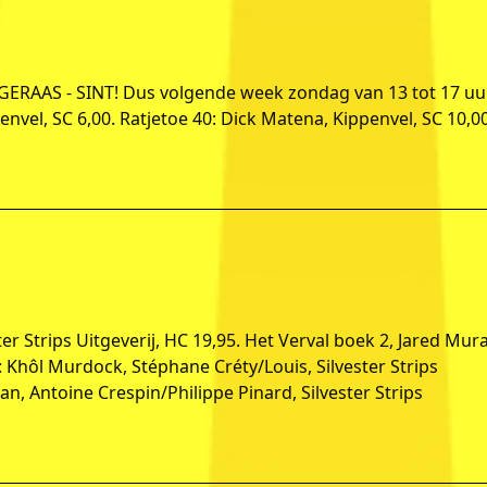
ERAAS - SINT! Dus volgende week zondag van 13 tot 17 uu
ppenvel, SC 6,00. Ratjetoe 40: Dick Matena, Kippenvel, SC 10,00
ter Strips Uitgeverij, HC 19,95. Het Verval boek 2, Jared Mura
s 2: Khôl Murdock, Stéphane Créty/Louis, Silvester Strips
n, Antoine Crespin/Philippe Pinard, Silvester Strips