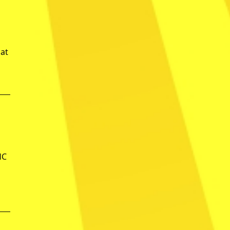
aat
HC