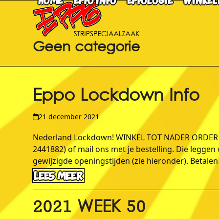
HOME
EPPO INFO
EPPOLOGIE
WINKEL
Skip
to
content
Geen categorie
Eppo Lockdown Info
21 december 2021
Nederland Lockdown! WINKEL TOT NADER ORDER W
2441882) of mail ons met je bestelling. Die legge
gewijzigde openingstijden (zie hieronder). Betalen
LEES MEER
2021 WEEK 50