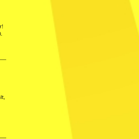
r!
.
lt,