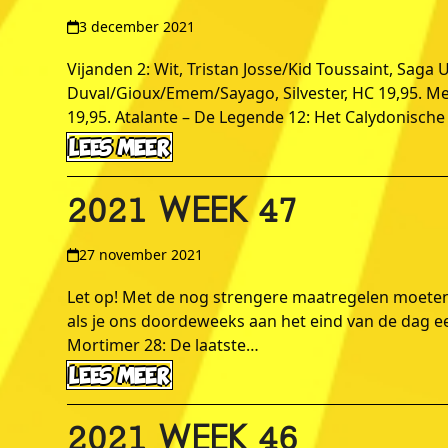
3 december 2021
Vijanden 2: Wit, Tristan Josse/Kid Toussaint, Saga
Duval/Gioux/Emem/Sayago, Silvester, HC 19,95. Merl
19,95. Atalante – De Legende 12: Het Calydonische 
LEES MEER
2021 WEEK 47
27 november 2021
Let op! Met de nog strengere maatregelen moeten
als je ons doordeweeks aan het eind van de dag e
Mortimer 28: De laatste…
LEES MEER
2021 WEEK 46