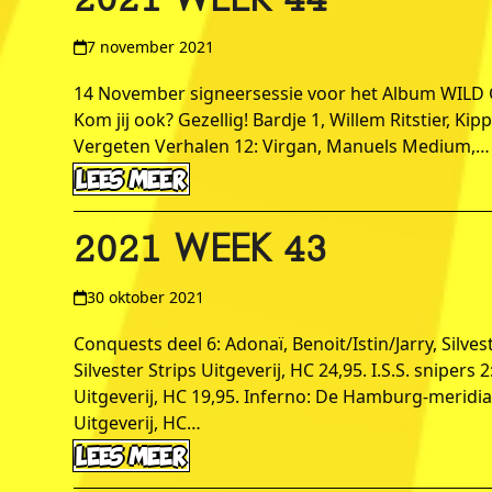
2021 WEEK 44
7 november 2021
14 November signeersessie voor het Album WILD G
Kom jij ook? Gezellig! Bardje 1, Willem Ritstier, Ki
Vergeten Verhalen 12: Virgan, Manuels Medium,…
LEES MEER
2021 WEEK 43
30 oktober 2021
Conquests deel 6: Adonaï, Benoit/Istin/Jarry, Silves
Silvester Strips Uitgeverij, HC 24,95. I.S.S. sniper
Uitgeverij, HC 19,95. Inferno: De Hamburg-meridiaa
Uitgeverij, HC…
LEES MEER