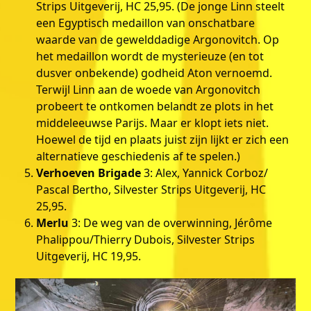
Strips Uitgeverij, HC 25,95. (De jonge Linn steelt
een Egyptisch medaillon van onschatbare
waarde van de gewelddadige Argonovitch. Op
het medaillon wordt de mysterieuze (en tot
dusver onbekende) godheid Aton vernoemd.
Terwijl Linn aan de woede van Argonovitch
probeert te ontkomen belandt ze plots in het
middeleeuwse Parijs. Maar er klopt iets niet.
Hoewel de tijd en plaats juist zijn lijkt er zich een
alternatieve geschiedenis af te spelen.)
Verhoeven Brigade
3: Alex, Yannick Corboz/
Pascal Bertho, Silvester Strips Uitgeverij, HC
25,95.
Merlu
3: De weg van de overwinning, Jérôme
Phalippou/Thierry Dubois, Silvester Strips
Uitgeverij, HC 19,95.