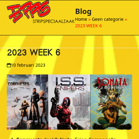
Open
Close
Skip
Blog
to
mobile
mobile
content
Home
»
Geen categorie
»
menu
menu
2023 WEEK 6
2023 WEEK 6
10 februari 2023