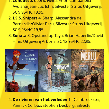
Conquests
deel 8: Neïta, Erion Campanella
Avdisha/Jean-Luc Istin, Silvester Strips Uitgeverij,
SC 9,95/HC 19,95.
I.S.S. Snipers
4: Sharp, Alessandra de
Bernardis/Olivier Peru, Silvester Strips Uitgeverij,
SC 9,95/HC 19,95.
Sonata
3: Opstand op Taya, Brian Haberlin/David
Hine, Uitgeverij Arboris, SC 12,95/HC 22,95.
De rivieren van het verleden
1: De inbreekster,
Yannick Corboz/Stephen Desberg, Silvester