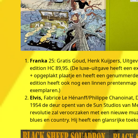
Franka
25: Gratis Goud, Henk Kuijpers, Uitgeve
edition HC 89,95. (De luxe–uitgave heeft een e
+ opgeplakt plaatje en heeft een genummerde 
edition heeft ook nog een linnen prentenmap 
exemplaren.)
Elvis,
Fabrice Le Hénanff/Philippe Chanoinat, 
1954 de deur opent van de Sun Studios van Me
revolutie zal veroorzaken met een nieuwe muz
blues en country. Hij heeft een glansrijke toek