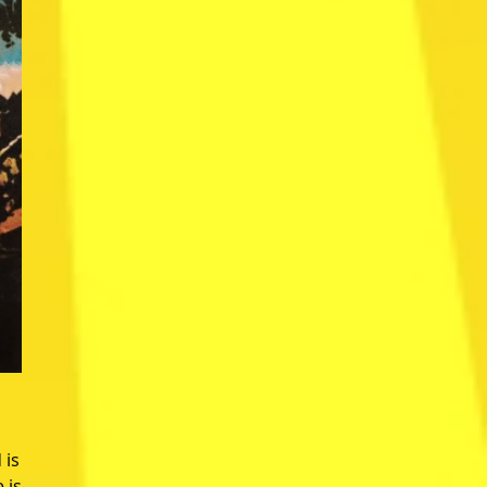
 is
 is