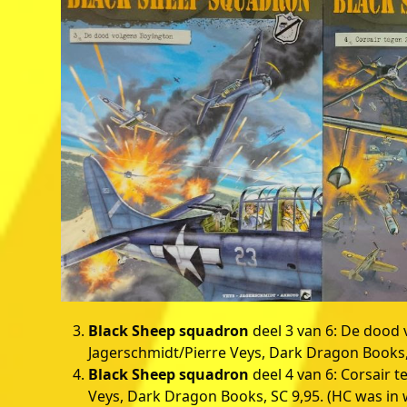
Black Sheep squadron
deel 3 van 6: De dood 
Jagerschmidt/Pierre Veys, Dark Dragon Books, 
Black Sheep squadron
deel 4 van 6: Corsair 
Veys, Dark Dragon Books, SC 9,95. (HC was in 