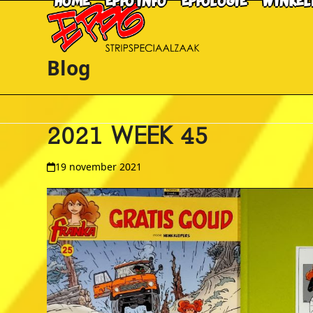
HOME
EPPO INFO
EPPOLOGIE
WINKEL
Skip
to
content
Blog
2021 WEEK 45
19 november 2021