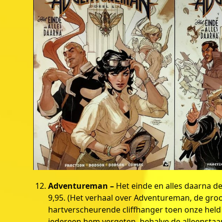
Adventureman –
Het einde en alles daarna d
9,95. (Het verhaal over Adventureman, de groot
hartverscheurende cliffhanger toen onze held 
iedereen hem vergeten, behalve de alleensta