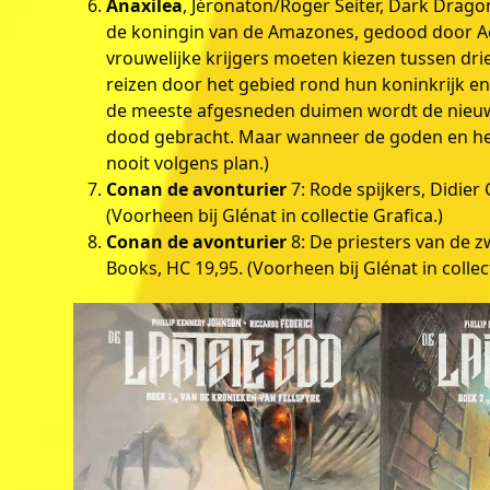
Anaxilea
, Jéronaton/Roger Seiter, Dark Dragon
de koningin van de Amazones, gedood door Ach
vrouwelijke krijgers moeten kiezen tussen dr
reizen door het gebied rond hun koninkrijk e
de meeste afgesneden duimen wordt de nieuw
dood gebracht. Maar wanneer de goden en het
nooit volgens plan.)
Conan de avonturier
7: Rode spijkers, Didie
(Voorheen bij Glénat in collectie Grafica.)
Conan de avonturier
8: De priesters van de 
Books, HC 19,95. (Voorheen bij Glénat in collect