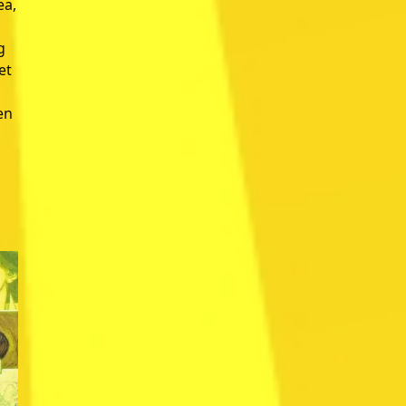
ea,
g
et
en