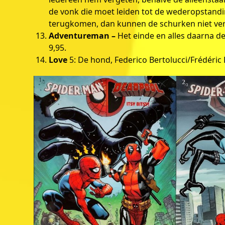
de vonk die moet leiden tot de wederopstand
terugkomen, dan kunnen de schurken niet ver 
Adventureman –
Het einde en alles daarna d
9,95.
Love
5: De hond, Federico Bertolucci/Frédéri