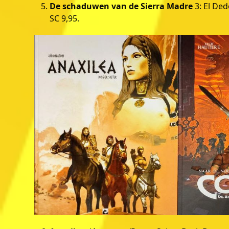
De schaduwen van de Sierra Madre
3: El Ded
SC 9,95.