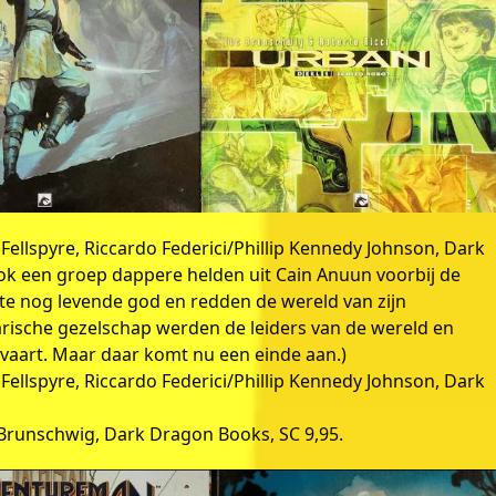
ellspyre, Riccardo Federici/Phillip Kennedy Johnson, Dark
rok een groep dappere helden uit Cain Anuun voorbij de
te nog levende god en redden de wereld van zijn
arische gezelschap werden de leiders van de wereld en
lvaart. Maar daar komt nu een einde aan.)
ellspyre, Riccardo Federici/Phillip Kennedy Johnson, Dark
c Brunschwig, Dark Dragon Books, SC 9,95.