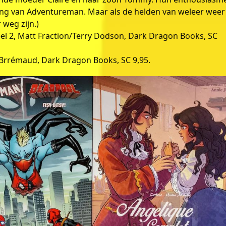
ing van Adventureman. Maar als de helden van weleer weer
weg zijn.)
eel 2, Matt Fraction/Terry Dodson, Dark Dragon Books, SC
c Brrémaud, Dark Dragon Books, SC 9,95.