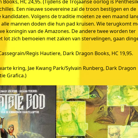
 Books, HC 24,95. (Tijdens de Trojaanse oorlog is Penthesil
illes. Een nieuwe soevereine zal de troon bestijgen en de
ie kandidaten. Volgens de traditie moeten ze een maand lan
n alle mannen doden die hun pad kruisen. Wie terugkomt m
e koningin van de Amazones. De andere twee worden ter
 lot zich bemoeien met zaken van stervelingen, gaan ding
r Cassegrain/Regis Hautiere, Dark Dragon Books, HC 19,95.
zwarte kring, Jae Kwang Park/Sylvain Runberg, Dark Dragon
ie Grafica.)