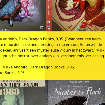
ka Andolfo, Dark Dragon Books, 9,95. (“Wanneer een kalm
 moorden is de nederzetting in rep en roer. En terwijl de
deken, arriveert een mysterieuze vrouw in het zwart.” Mirk
 gotische horror over anders zijn, verdoemenis, verlossing
d, Mirka Andolfo, Dark Dragon Books, 9,95.
on Books, 9,95.