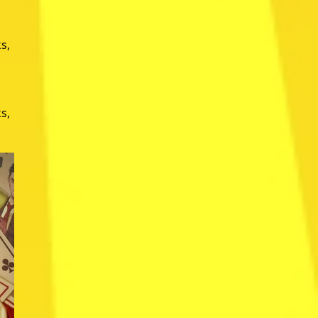
s,
s,