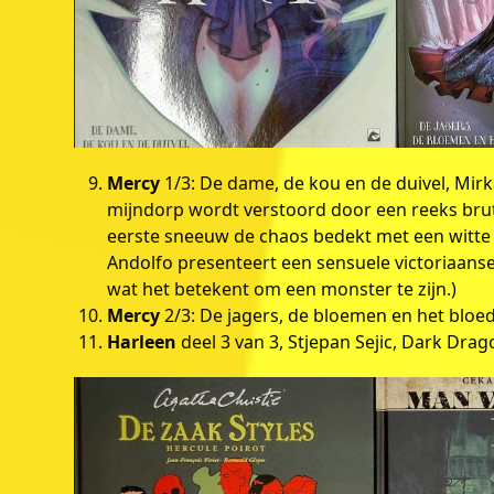
Mercy
1/3: De dame, de kou en de duivel, Mir
mijndorp wordt verstoord door een reeks brute
eerste sneeuw de chaos bedekt met een witte 
Andolfo presenteert een sensuele victoriaanse
wat het betekent om een monster te zijn.)
Mercy
2/3: De jagers, de bloemen en het bloe
Harleen
deel 3 van 3, Stjepan Sejic, Dark Drag