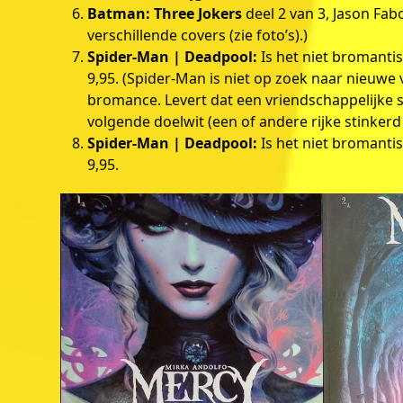
Batman: Three Jokers
deel 2 van 3, Jason Fab
verschillende covers (zie foto’s).)
Spider-Man | Deadpool:
Is het niet bromanti
9,95. (Spider-Man is niet op zoek naar nieuwe
bromance. Levert dat een vriendschappelijke 
volgende doelwit (een of andere rijke stinkerd
Spider-Man | Deadpool:
Is het niet bromanti
9,95.