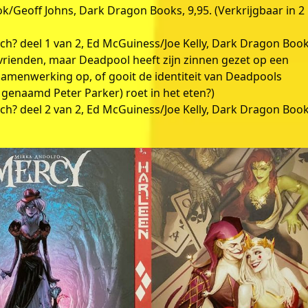
ok/Geoff Johns, Dark Dragon Books, 9,95. (Verkrijgbaar in 2
sch? deel 1 van 2, Ed McGuiness/Joe Kelly, Dark Dragon Book
 vrienden, maar Deadpool heeft zijn zinnen gezet op een
samenwerking op, of gooit de identiteit van Deadpools
 genaamd Peter Parker) roet in het eten?)
sch? deel 2 van 2, Ed McGuiness/Joe Kelly, Dark Dragon Book