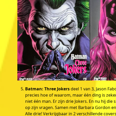
Batman: Three Jokers
deel 1 van 3, Jason Fa
precies hoe of waarom, maar één ding is zeker: 
niet één man. Er zijn drie Jokers. En nu hij d
op zijn vragen. Samen met Barbara Gordon en 
Alle drie! Verkrijgbaar in 2 verschillende covers 