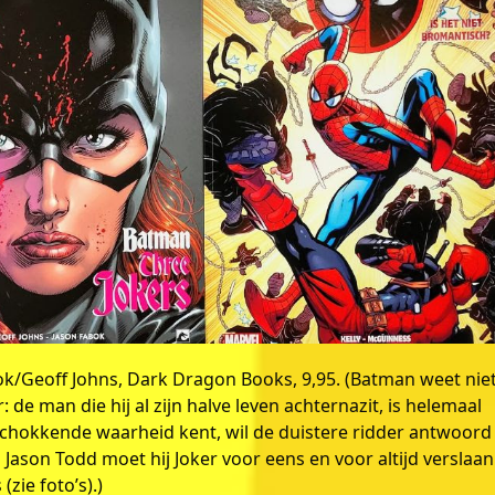
bok/Geoff Johns, Dark Dragon Books, 9,95. (Batman weet nie
de man die hij al zijn halve leven achternazit, is helemaal
ie schokkende waarheid kent, wil de duistere ridder antwoord
Jason Todd moet hij Joker voor eens en voor altijd verslaa
(zie foto’s).)