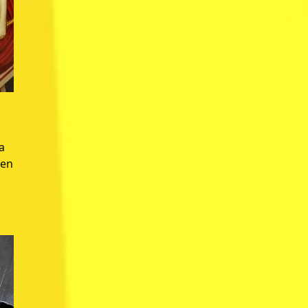
a
 en