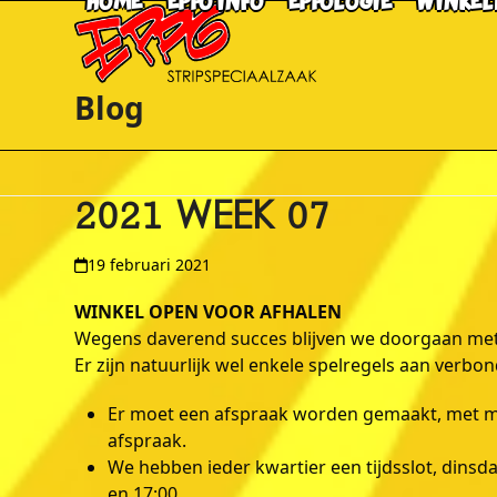
HOME
EPPO INFO
EPPOLOGIE
WINKEL
Skip
to
content
Blog
2021 WEEK 07
19 februari 2021
WINKEL OPEN VOOR AFHALEN
Wegens daverend succes blijven we doorgaan met:
Er zijn natuurlijk wel enkele spelregels aan verbo
Er moet een afspraak worden gemaakt, met mi
afspraak.
We hebben ieder kwartier een tijdsslot, dinsd
en 17:00.