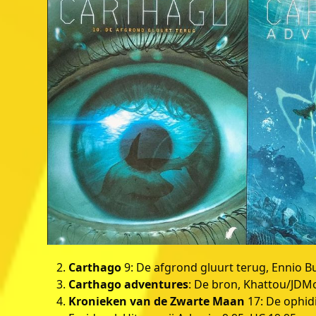
Carthago
9: De afgrond gluurt terug, Ennio Bu
Carthago adventures
: De bron, Khattou/JDMo
Kronieken van de Zwarte Maan
17: De ophid