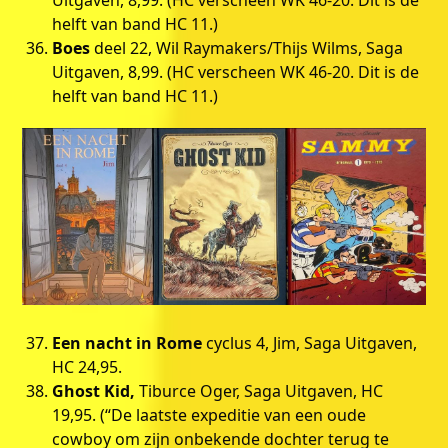
helft van band HC 11.)
Boes
deel 22, Wil Raymakers/Thijs Wilms, Saga
Uitgaven, 8,99. (HC verscheen WK 46-20. Dit is de
helft van band HC 11.)
Een nacht in Rome
cyclus 4, Jim, Saga Uitgaven,
HC 24,95.
Ghost Kid,
Tiburce Oger, Saga Uitgaven, HC
19,95. (“De laatste expeditie van een oude
cowboy om zijn onbekende dochter terug te