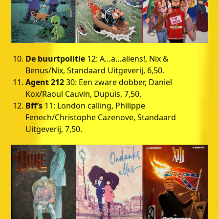
De buurtpolitie
12: A…a…aliens!, Nix &
Benus/Nix, Standaard Uitgeverij, 6,50.
Agent 212
30: Een zware dobber, Daniel
Kox/Raoul Cauvin, Dupuis, 7,50.
Bff’s
11: London calling, Philippe
Fenech/Christophe Cazenove, Standaard
Uitgeverij, 7,50.