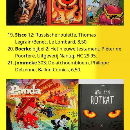
Sisco
12: Russische roulette, Thomas
Legrain/Benec, Le Lombard, 8,50.
Boerke
bijbel 2: Het nieuwe testament, Pieter de
Poortere, Uitgeverij Nanuq, HC 29,95.
Jommeke
303: De atchoembloem, Philippe
Delzenne, Ballon Comics, 6,50.