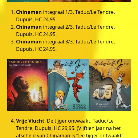
Chinaman
integraal 1/3, Taduc/Le Tendre,
Dupuis, HC 24,95.
Chinaman
integraal 2/3, Taduc/Le Tendre,
Dupuis, HC 24,95.
Chinaman
integraal 3/3, Taduc/Le Tendre,
Dupuis, HC 24,95.
Vrije Vlucht
: De tijger ontwaakt, Taduc/Le
Tendre, Dupuis, HC 29,95. (Vijftien jaar na het
afscheid van Chinaman is “De tijger ontwaakt”