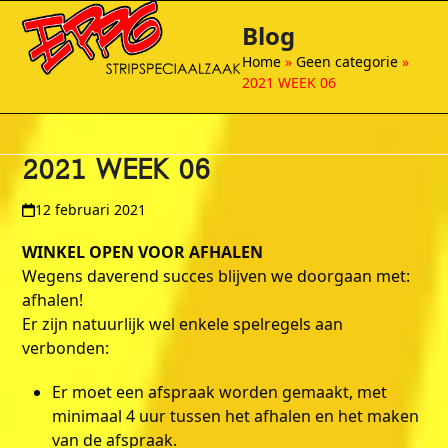
Open
Close
Skip
Blog
to
mobile
mobile
content
Home
»
Geen categorie
»
menu
menu
2021 WEEK 06
2021 WEEK 06
12 februari 2021
WINKEL OPEN VOOR AFHALEN
Wegens daverend succes blijven we doorgaan met:
afhalen!
Er zijn natuurlijk wel enkele spelregels aan
verbonden:
Er moet een afspraak worden gemaakt, met
minimaal 4 uur tussen het afhalen en het maken
van de afspraak.