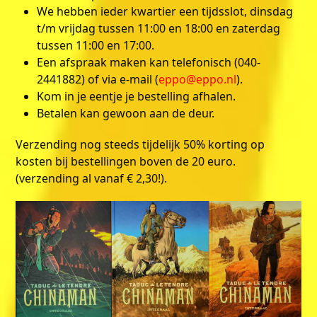
We hebben ieder kwartier een tijdsslot, dinsdag
t/m vrijdag tussen 11:00 en 18:00 en zaterdag
tussen 11:00 en 17:00.
Een afspraak maken kan telefonisch (040-
2441882) of via e-mail (
eppo@eppo.nl
).
Kom in je eentje je bestelling afhalen.
Betalen kan gewoon aan de deur.
Verzending nog steeds tijdelijk 50% korting op
kosten bij bestellingen boven de 20 euro.
(verzending al vanaf € 2,30!).