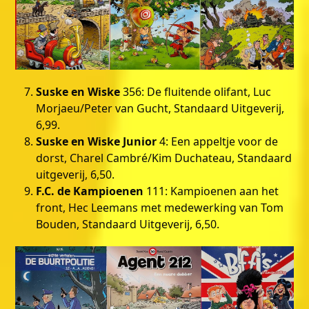
Suske en Wiske
356: De fluitende olifant, Luc
Morjaeu/Peter van Gucht, Standaard Uitgeverij,
6,99.
Suske en Wiske Junior
4: Een appeltje voor de
dorst, Charel Cambré/Kim Duchateau, Standaard
uitgeverij, 6,50.
F.C. de Kampioenen
111: Kampioenen aan het
front, Hec Leemans met medewerking van Tom
Bouden, Standaard Uitgeverij, 6,50.