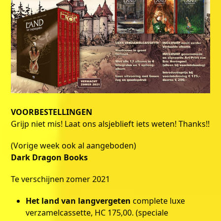
VOORBESTELLINGEN
Grijp niet mis! Laat ons alsjeblieft iets weten! Thanks!!
(Vorige week ook al aangeboden)
Dark Dragon Books
Te verschijnen zomer 2021
Het land van langvergeten
complete luxe
verzamelcassette, HC 175,00. (speciale