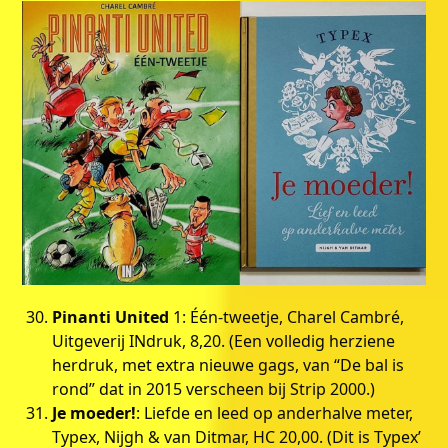
Pinanti United
1: Één-tweetje, Charel Cambré,
Uitgeverij INdruk, 8,20. (Een volledig herziene
herdruk, met extra nieuwe gags, van “De bal is
rond” dat in 2015 verscheen bij Strip 2000.)
Je moeder!
: Liefde en leed op anderhalve meter,
Typex, Nijgh & van Ditmar, HC 20,00. (Dit is Typex’