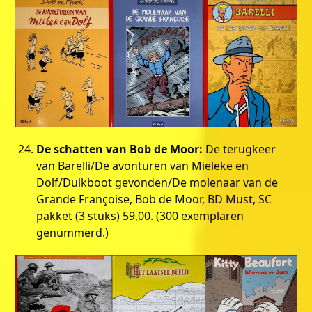
De schatten van Bob de Moor:
De terugkeer
van Barelli/De avonturen van Mieleke en
Dolf/Duikboot gevonden/De molenaar van de
Grande Françoise, Bob de Moor, BD Must, SC
pakket (3 stuks) 59,00. (300 exemplaren
genummerd.)