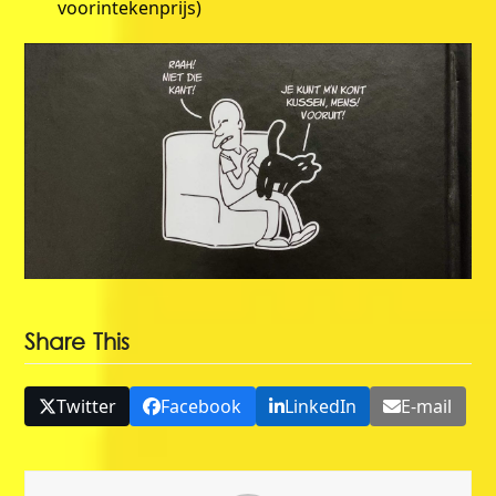
voorintekenprijs)
Share This
Twitter
Facebook
LinkedIn
E-mail