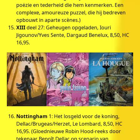
poëzie en tederheid die hem kenmerken. Een
complexe, amoureuze puzzel, die hij bedreven
opbouwt in aparte scènes.)
XIII
deel 27: Geheugen opgeladen, Iouri
Jigounov/Yves Sente, Dargaud Benelux, 8,50, HC
16,95.
Nottingham
1: Het losgeld voor de koning,
Dellac/Brugeas/Herzet, Le Lombard, 8,50, HC
16,95. (Gloednieuwe Robin Hood-reeks door
tekenaar Benoît Dellac op scenario van