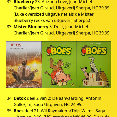
Blueberry
23: Arizona Love, Jean-Michel
Charlier/Jean Giraud, Uitgeverij Sherpa, HC 39,95.
(Luxe oversized uitgave net als de Mister
Blueberry reeks van uitgeverij Sherpa.)
Mister Blueberry
5: Dust, Jean-Michel
Charlier/Jean Giraud, Uitgeverij Sherpa, HC 39,95.
Detox
deel 2 van 2: De aanvaarding, Antonin
Gallo/Jim, Saga Uitgaven, HC 24,95.
Boes
deel 21, Wil Raymakers/Thijs Wilms, Saga
Uitgaven, 8,99. (HC verscheen WK 46-20. Dit is de