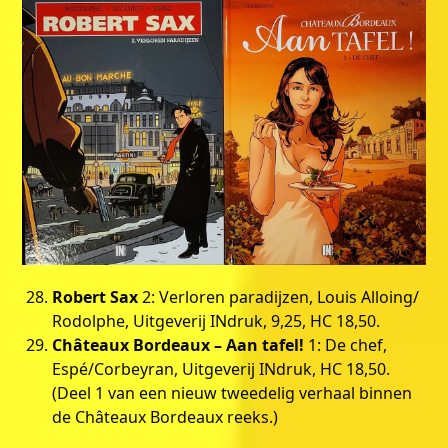
Robert Sax
2: Verloren paradijzen, Louis Alloing/
Rodolphe, Uitgeverij INdruk, 9,25, HC 18,50.
Châteaux Bordeaux – Aan tafel!
1: De chef,
Espé/Corbeyran, Uitgeverij INdruk, HC 18,50.
(Deel 1 van een nieuw tweedelig verhaal binnen
de Châteaux Bordeaux reeks.)