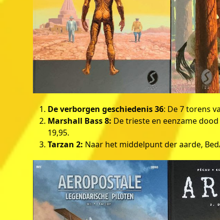
De verborgen geschiedenis 36
: De 7 torens v
Marshall Bass 8:
De trieste en eenzame dood 
19,95.
Tarzan 2:
Naar het middelpunt der aarde, Bed/D