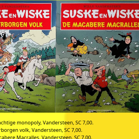
chtige monopoly, Vandersteen, SC 7,00.
rborgen volk, Vandersteen, SC 7,00.
abere Macralles, Vandersteen, SC 7,00.