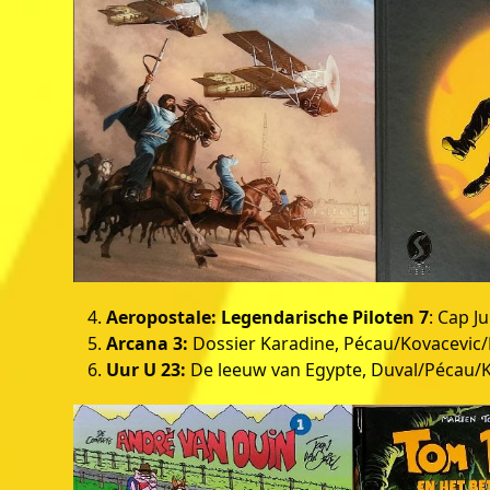
Aeropostale: Legendarische Piloten 7
: Cap J
Arcana 3:
Dossier Karadine, Pécau/Kovacevi
Uur U 23:
De leeuw van Egypte, Duval/Pécau/Kor