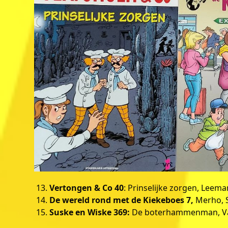
Vertongen & Co 40
: Prinselijke zorgen, Leem
De wereld rond met de Kiekeboes 7,
Merho, S
Suske en Wiske 369:
De boterhammenman, Van