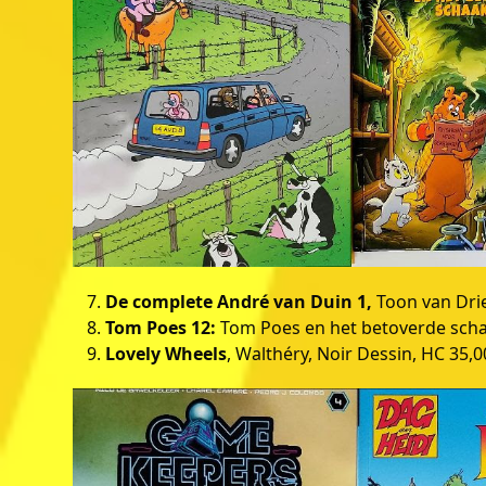
De complete André van Duin 1,
Toon van Drie
Tom Poes 12:
Tom Poes en het betoverde schaa
Lovely Wheels
, Walthéry, Noir Dessin, HC 35,0