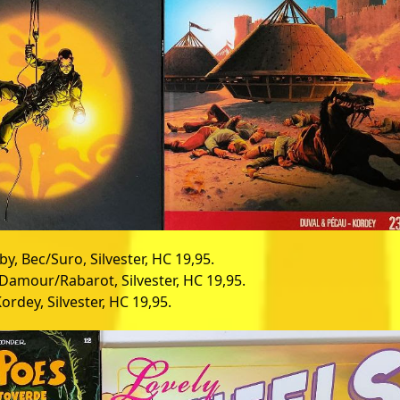
uby, Bec/Suro, Silvester, HC 19,95.
c/Damour/
Rabarot, Silvester, HC 19,95.
dey, Silvester, HC 19,95.