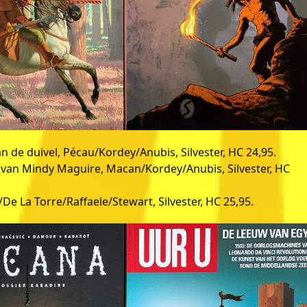
an de duivel, Pécau/Kordey/Anubis, Silvester, HC 24,95.
van Mindy Maguire, Macan/Kordey/Anubis, Silvester, HC
e La Torre/Raffaele/Stewart, Silvester, HC 25,95.