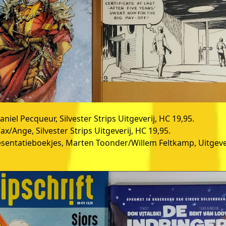
iel Pecqueur, Silvester Strips Uitgeverij, HC 19,95.
x/Ange, Silvester Strips Uitgeverij, HC 19,95.
sentatieboekjes, Marten Toonder/Willem Feltkamp, Uitgeve