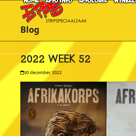
HOME
EPPO INFO
EPPOLOGIE
WINKEL
Skip
to
content
Blog
2022 WEEK 52
30 december 2022