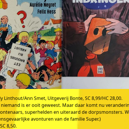
ly Linthout/Ann Smet, Uitgeverij Bonte, SC 8,99/HC 28,00.
niemand is er ooit geweest. Maar daar komt nu veranderi
ontenaars, superhelden en uiteraard de dorpsmonsters. W
ensgevaarlijke avonturen van de familie Super.)
 SC 8,50.