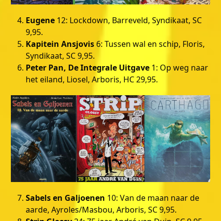
Eugene
12: Lockdown, Barreveld, Syndikaat, SC
9,95.
Kapitein Ansjovis
6: Tussen wal en schip, Floris,
Syndikaat, SC 9,95.
Peter Pan, De Integrale Uitgave
1: Op weg naar
het eiland, Liosel, Arboris, HC 29,95.
Sabels en Galjoenen
10: Van de maan naar de
aarde, Ayroles/Masbou, Arboris, SC 9,95.