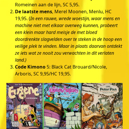
Romeinen aan de lijn, SC 5,95.
De laatste mens
, Merel Moonen, Menlu, HC
19,95. (
In een rauwe, wrede woestijn, waar mens en
machine niet met elkaar overweg kunnen, probeert
een klein maar hard meisje de met bloed
doordrenkte slagvelden over te steken in de hoop een
veilige plek te vinden. Maar in plaats daarvan ontdekt
ze iets wat ze nooit zou verwachten in dit verlaten
land.)
Code Kimono
5: Black Cat Brouard/Nicole,
Arboris, SC 9,95/HC 19,95.