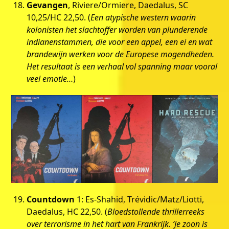
Gevangen
, Riviere/Ormiere, Daedalus, SC
10,25/HC 22,50. (
Een atypische western waarin
kolonisten het slachtoffer worden van plunderende
indianenstammen, die voor een appel, een ei en wat
brandewijn werken voor de Europese mogendheden.
Het resultaat is een verhaal vol spanning maar vooral
veel emotie…
)
Countdown
1: Es-Shahid, Trévidic/Matz/Liotti,
Daedalus, HC 22,50. (
Bloedstollende thrillerreeks
over terrorisme in het hart van Frankrijk. ‘Je zoon is