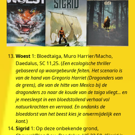
Woest
1: Bloedtaiga, Muro Harrier/Macho,
Daedalus, SC 11,25. (
Een ecologische thriller
gebaseerd op waargebeurde feiten. Het scenario is
van de hand van Gregorio Harriet (Dragonders van
de grens), die van de hitte van Mexico bij de
dragonders zo naar de koude van de taiga vliegt… en
je meesleept in een bloedstollend verhaal vol
natuurkrachten en verraad. En ondanks de
bloeddorst van het beest kies je onvermijdelijk een
kant.
)
Sigrid
1: Op deze onbekende grond,