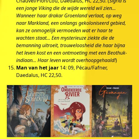
Chauvel/Pion/Lou, Daedalus, HC 22,50. (
Sigrid is
een jonge Viking die de wijde wereld wil zien…
Wanneer haar drakar Groenland verlaat, op weg
naar Markland, een onlangs gekoloniseerd gebied,
kan ze onmogelijk vermoeden wat er haar te
wachten staat… Een mysterieuze ziekte die de
bemanning uitroeit, trouweloosheid die haar bijna
het leven kost en een ontmoeting met een Beothuk-
indiaan… Haar leven wordt overhoopgehaald!
)
Man van het jaar
14: 09, Pécau/Fafner,
Daedalus, HC 22,50.