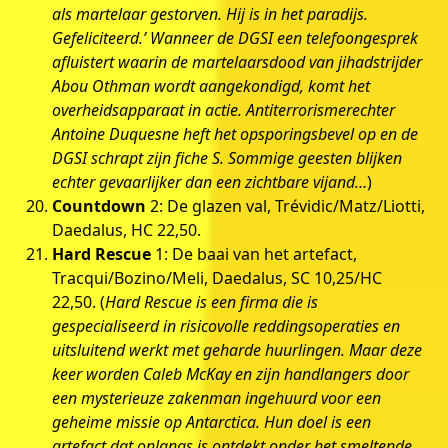
als martelaar gestorven. Hij is in het paradijs.
Gefeliciteerd.’ Wanneer de DGSI een telefoongesprek
afluistert waarin de martelaarsdood van jihadstrijder
Abou Othman wordt aangekondigd, komt het
overheidsapparaat in actie. Antiterrorismerechter
Antoine Duquesne heft het opsporingsbevel op en de
DGSI schrapt zijn fiche S. Sommige geesten blijken
echter gevaarlijker dan een zichtbare vijand…
)
Countdown
2: De glazen val, Trévidic/Matz/Liotti,
Daedalus, HC 22,50.
Hard Rescue
1: De baai van het artefact,
Tracqui/Bozino/Meli, Daedalus, SC 10,25/HC
22,50. (
Hard Rescue is een firma die is
gespecialiseerd in risicovolle reddingsoperaties en
uitsluitend werkt met geharde huurlingen. Maar deze
keer worden Caleb McKay en zijn handlangers door
een mysterieuze zakenman ingehuurd voor een
geheime missie op Antarctica. Hun doel is een
artefact dat onlangs is ontdekt onder het smeltende