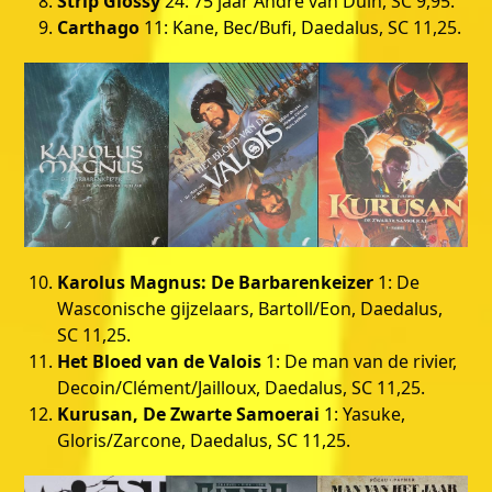
Strip Glossy
24: 75 jaar André van Duin, SC 9,95.
Carthago
11: Kane, Bec/Bufi, Daedalus, SC 11,25.
Karolus Magnus: De Barbarenkeizer
1: De
Wasconische gijzelaars, Bartoll/Eon, Daedalus,
SC 11,25.
Het Bloed van de Valois
1: De man van de rivier,
Decoin/Clément/Jailloux, Daedalus, SC 11,25.
Kurusan, De Zwarte Samoerai
1: Yasuke,
Gloris/Zarcone, Daedalus, SC 11,25.