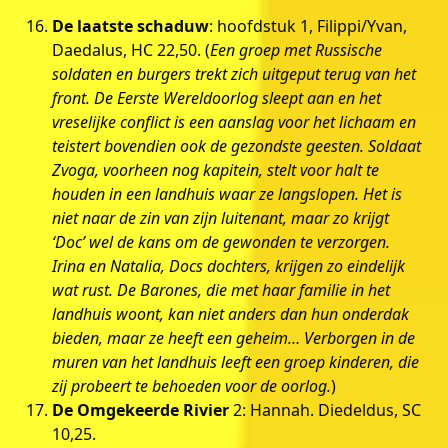
De laatste schaduw
: hoofdstuk 1, Filippi/Yvan,
Daedalus, HC 22,50. (
Een groep met Russische
soldaten en burgers trekt zich uitgeput terug van het
front. De Eerste Wereldoorlog sleept aan en het
vreselijke conflict is een aanslag voor het lichaam en
teistert bovendien ook de gezondste geesten. Soldaat
Zvoga, voorheen nog kapitein, stelt voor halt te
houden in een landhuis waar ze langslopen. Het is
niet naar de zin van zijn luitenant, maar zo krijgt
‘Doc’ wel de kans om de gewonden te verzorgen.
Irina en Natalia, Docs dochters, krijgen zo eindelijk
wat rust. De Barones, die met haar familie in het
landhuis woont, kan niet anders dan hun onderdak
bieden, maar ze heeft een geheim… Verborgen in de
muren van het landhuis leeft een groep kinderen, die
zij probeert te behoeden voor de oorlog.
)
De Omgekeerde Rivier
2: Hannah. Diedeldus, SC
10,25.