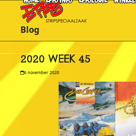
HOME
EPPO INFO
EPPOLOGIE
WINKEL
Skip
to
content
Blog
2020 WEEK 45
6 november 2020