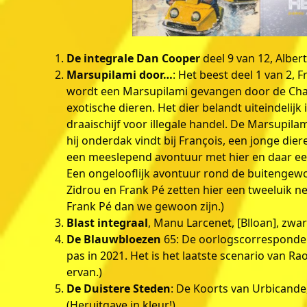
De integrale Dan Cooper
deel 9 van 12, Alber
Marsupilami door…
: Het beest deel 1 van 2, 
wordt een Marsupilami gevangen door de Cha
exotische dieren. Het dier belandt uiteindelijk
draaischijf voor illegale handel. De Marsupila
hij onderdak vindt bij François, een jonge dier
een meeslepend avontuur met hier en daar een
Een ongelooflijk avontuur rond de buitengewo
Zidrou en Frank Pé zetten hier een tweeluik nee
Frank Pé dan we gewoon zijn.)
Blast integraal
, Manu Larcenet, [Blloan], zwa
De Blauwbloezen
65: De oorlogscorrespondent
pas in 2021. Het is het laatste scenario van Ra
ervan.)
De Duistere Steden
: De Koorts van Urbicande
(Heruitgave in kleur!)