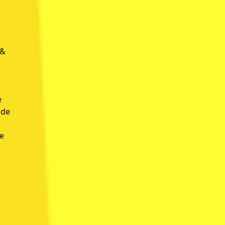
 &
e
 de
t
le