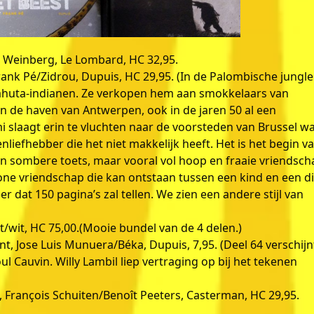
t Weinberg, Le Lombard, HC 32,95.
Frank Pé/Zidrou, Dupuis, HC 29,95. (In de Palombische jungle
huta-indianen. Ze verkopen hem aan smokkelaars van
 in de haven van Antwerpen, ook in de jaren 50 al een
mi slaagt erin te vluchten naar de voorsteden van Brussel w
enliefhebber die het niet makkelijk heeft. Het is het begin v
 sombere toets, maar vooral vol hoop en fraaie vriendsch
ne vriendschap die kan ontstaan tussen een kind en een di
r dat 150 pagina’s zal tellen. We zien een andere stijl van
rt/wit, HC 75,00.(Mooie bundel van de 4 delen.)
, Jose Luis Munuera/Béka, Dupuis, 7,95. (Deel 64 verschijn
oul Cauvin. Willy Lambil liep vertraging op bij het tekenen
, François Schuiten/Benoît Peeters, Casterman, HC 29,95.