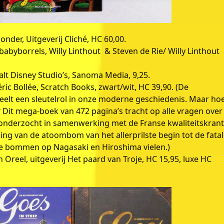
nder, Uitgeverij Cliché, HC 60,00.
abyborrels, Willy Linthout & Steven de Rie/ Willy Linthout
alt Disney Studio’s, Sanoma Media, 9,25.
ric Bollée, Scratch Books, zwart/wit, HC 39,90. (De
lt een sleutelrol in onze moderne geschiedenis. Maar ho
 Dit mega-boek van 472 pagina’s tracht op alle vragen over
nderzocht in samenwerking met de Franse kwaliteitskran
ng van de atoombom van het allerprilste begin tot de fata
 bommen op Nagasaki en Hiroshima vielen.)
n Oreel, uitgeverij Het paard van Troje, HC 15,95, luxe HC