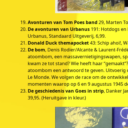
Avonturen van Tom Poes band
29, Marten Too
De avonturen van Urbanus
191: Hotdogs en b
Urbanus, Standaard Uitgeverij, 6,99.
Donald Duck themapocket
43: Schip ahoi!, W
De bom
, Denis Rodier/Alcante & Laurent-Frédé
atoombom, een massavernietigingswapen, spee
kwam ze tot stand? Wie heeft haar “gemaakt”?
atoombom een antwoord te geven. Uitvoerig o
Le Monde. We volgen de race om de ontwikkeli
momenten waarop op 6 en 9 augustus 1945 de
De geschiedenis van Goes in strip
, Danker Ja
39,95. (Heruitgave in kleur.)