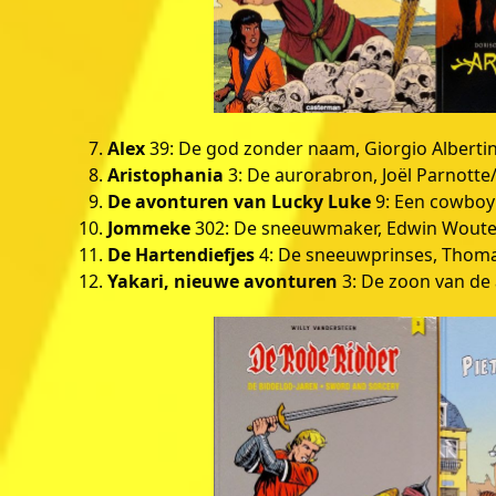
Alex
39: De god zonder naam, Giorgio Albertini
Aristophania
3: De aurorabron, Joël Parnotte
De avonturen van Lucky Luke
9: Een cowboy 
Jommeke
302: De sneeuwmaker, Edwin Wouters
De Hartendiefjes
4: De sneeuwprinses, Thomas
Yakari, nieuwe avonturen
3: De zoon van de 