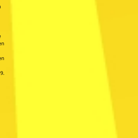
m
e
en
en
9.