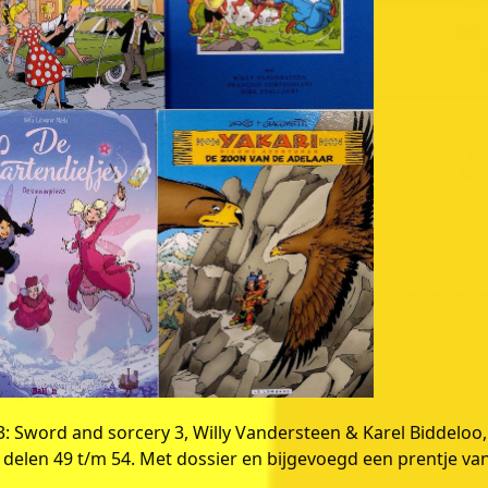
: Sword and sorcery 3, Willy Vandersteen & Karel Biddeloo,
e delen 49 t/m 54. Met dossier en bijgevoegd een prentje va