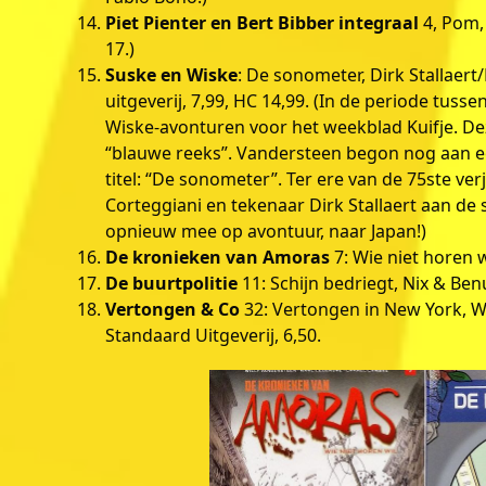
Piet Pienter en Bert Bibber integraal
4, Pom, 
17.)
Suske en Wiske
: De sonometer, Dirk Stallaer
uitgeverij, 7,99, HC 14,99. (In de periode tus
Wiske-avonturen voor het weekblad Kuifje. De
“blauwe reeks”. Vandersteen begon nog aan ee
titel: “De sonometer”. Ter ere van de 75ste v
Corteggiani en tekenaar Dirk Stallaert aan d
opnieuw mee op avontuur, naar Japan!)
De kronieken van Amoras
7: Wie niet horen 
De buurtpolitie
11: Schijn bedriegt, Nix & Ben
Vertongen & Co
32: Vertongen in New York, 
Standaard Uitgeverij, 6,50.