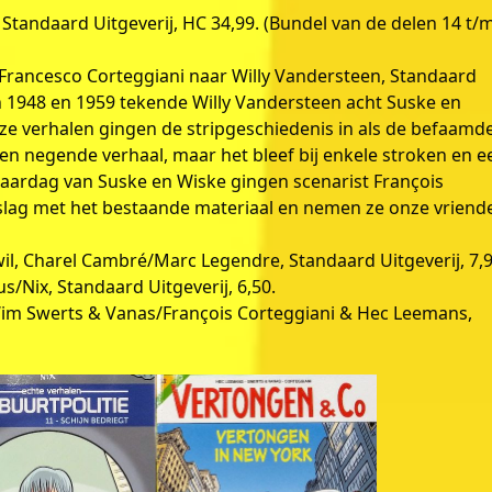
Standaard Uitgeverij, HC 34,99. (Bundel van de delen 14 t/
t/Francesco Corteggiani naar Willy Vandersteen, Standaard
sen 1948 en 1959 tekende Willy Vandersteen acht Suske en
ze verhalen gingen de stripgeschiedenis in als de befaamd
n negende verhaal, maar het bleef bij enkele stroken en e
erjaardag van Suske en Wiske gingen scenarist François
e slag met het bestaande materiaal en nemen ze onze vriend
wil, Charel Cambré/Marc Legendre, Standaard Uitgeverij, 7,9
us/Nix, Standaard Uitgeverij, 6,50.
Wim Swerts & Vanas/François Corteggiani & Hec Leemans,