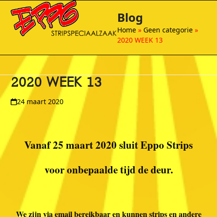
Open
Close
Skip
Blog
to
mobile
mobile
content
Home
»
Geen categorie
»
menu
menu
2020 WEEK 13
2020 WEEK 13
24 maart 2020
Vanaf 25 maart 2020 sluit Eppo Strips
voor onbepaalde tijd de deur.
We zijn via email bereikbaar en kunnen strips en andere