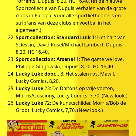
Torrents, Dupuis, 8,20, HC 16,40. (In de nieuwe
Sportcollectie van Dupuis verhalen van de grote
clubs in Europa. Voor alle sportliefhebbers en
stripfans van deze clubs en voetbal in het
algemeen.)
Sport collection: Standard Luik
1: Het hart van
Sclessin, David Rosel/Michaël Lambert, Dupuis,
8,20, HC 16,40.
Sport collection: Arsenal
1: The game we love,
Philippe Glogowski, Dupuis, 8,20, HC 16,40.
Lucky Luke door…
3: Het stalen ros, Mawil,
Lucky Comics, 8,20.
Lucky Luke
23: De Daltons op vrije voeten,
Morris/Goscinny, Lucky Comics, 7,70. (New look.)
Lucky Luke
72: De kunstschilder, Morris/Bob de
Groot, Lucky Comics, 7,70. (New look.)