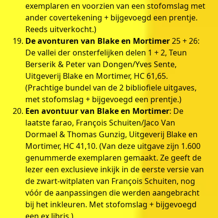
exemplaren en voorzien van een stofomslag met
ander covertekening + bijgevoegd een prentje.
Reeds uitverkocht.)
De avonturen van Blake en Mortimer
25 + 26:
De vallei der onsterfelijken delen 1 + 2, Teun
Berserik & Peter van Dongen/Yves Sente,
Uitgeverij Blake en Mortimer, HC 61,65.
(Prachtige bundel van de 2 bibliofiele uitgaves,
met stofomslag + bijgevoegd een prentje.)
Een avontuur van Blake en Mortimer
: De
laatste farao, François Schuiten/Jaco Van
Dormael & Thomas Gunzig, Uitgeverij Blake en
Mortimer, HC 41,10. (Van deze uitgave zijn 1.600
genummerde exemplaren gemaakt. Ze geeft de
lezer een exclusieve inkijk in de eerste versie van
de zwart-witplaten van François Schuiten, nog
vóór de aanpassingen die werden aangebracht
bij het inkleuren. Met stofomslag + bijgevoegd
een ex libris.)