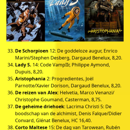
De Schorpioen
12: De goddeloze augur, Enrico
Marini/Stephen Desberg, Dargaud Benelux, 8,20.
Lady S.
14: Code VampIIr, Philippe Aymond,
Dupuis, 8,20.
Aristophania
2: Progredientes, Joël
Parnotte/Xavier Dorison, Dargaud Benelux, 8,20.
De reizen van Alex
: Helvetia, Marco Venanzi/
Christophe Goumand, Casterman, 8,75.
De geheime driehoek
: Lacrima Christi 5: De
boodschap van de alchimist, Denis Falque/Didier
Convard, Glénat Benelux, HC 16,40.
Corto Maltese
15: De dag van Tarowean, Rubén