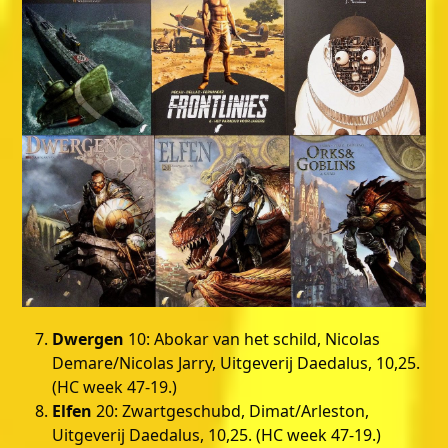
Dwergen
10: Abokar van het schild, Nicolas
Demare/Nicolas Jarry, Uitgeverij Daedalus, 10,25.
(HC week 47-19.)
Elfen
20: Zwartgeschubd, Dimat/Arleston,
Uitgeverij Daedalus, 10,25. (HC week 47-19.)