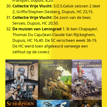
Franquin, Dupuis, 8,20.
Collectie Vrije Vlucht
: S.O.S.Geluk seizoen 2 deel
2, Griffo/Stephen Desberg, Dupuis, HC 23,15.
Collectie Vrije Vlucht
: De zoon van de beer,
Servais, Dupuis, HC 20,50.
De muizen van Leningrad
1: Ik ben Chapayev!,
Thomas Du Caju/Jean-Claude Van Rijckeghem,
Dupuis, HC 16,40. De SC verscheen week 36-19.
De HC werd toen afgekeurd vanwege een
zetfout op de cover.)