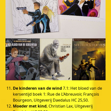
De kinderen van de wind
7.1: Het bloed van de
kersentijd boek 1: Rue de L’Abreuvoir, François
Bourgeon, Uitgeverij Daedalus HC 25,50.
Moeder met kind
, Christian Lax, Uitgeverij