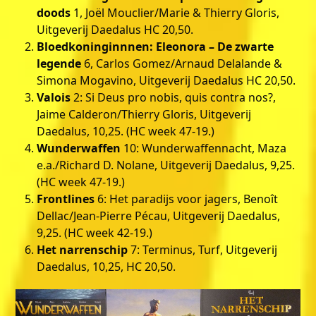
doods
1, Joël Mouclier/Marie & Thierry Gloris,
Uitgeverij Daedalus HC 20,50.
Bloedkoninginnnen: Eleonora – De zwarte
legende
6, Carlos Gomez/Arnaud Delalande &
Simona Mogavino, Uitgeverij Daedalus HC 20,50.
Valois
2: Si Deus pro nobis, quis contra nos?,
Jaime Calderon/Thierry Gloris, Uitgeverij
Daedalus, 10,25. (HC week 47-19.)
Wunderwaffen
10: Wunderwaffennacht, Maza
e.a./Richard D. Nolane, Uitgeverij Daedalus, 9,25.
(HC week 47-19.)
Frontlines
6: Het paradijs voor jagers, Benoît
Dellac/Jean-Pierre Pécau, Uitgeverij Daedalus,
9,25. (HC week 42-19.)
Het narrenschip
7: Terminus, Turf, Uitgeverij
Daedalus, 10,25, HC 20,50.