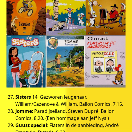
Sisters
14: Gezworen leugenaar,
William/Cazenove & William, Ballon Comics, 7,15.
Jomme
: Paradijseiland, Steven Dupré, Ballon
Comics, 8,20. (Een hommage aan Jeff Nys.)
Guust special
: Flaters in de aanbieding, André