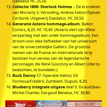
Daedalus HC 25,50.
Collectie 1800: Sherlock Holmes
– De kronieken
van Moriarty 2: Vervulling, Andrea Fattori/Sylvain
Cordurié, Uitgeverij Daedalus, HC 20,50.
Generatie Asterix hommage-album
, Ballon
Comics, 8,20, HC 16,40. (Asterix viert zijn 60ste
verjaardag met een uniek hommagealbum. Een
droom voor elke liefhebber van het universum
van de onverzettelijke Galliërs. De grootste
namen van de Franse en internationale strip
besloten hun versies van de legendarische
personages die René Goscinny en Albert Uderzo
bedachten, te bundelen.)
Buck Danny
57: Operatie Vektor, Gil
Formosa/Frédéric Zumbiehl, Dupuis, 8,20.
Blueberry integrale uitgave
deel 9, Giraud/Jean-
Michel Charlier, Dargaud Benelux, HC 30,80.