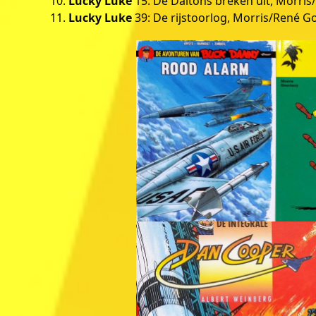
Lucky Luke
15: De Daltons breken uit, Morris
Lucky Luke
39: De rijstoorlog, Morris/René Go