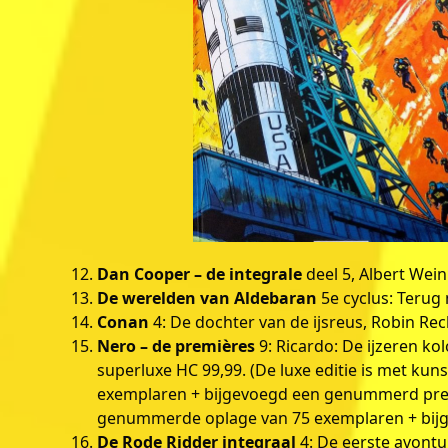
Dan Cooper – de integrale
deel 5, Albert Wei
De werelden van Aldebaran
5e cyclus: Terug
Conan
4: De dochter van de ijsreus, Robin Rec
Nero – de premières
9: Ricardo: De ijzeren kol
superluxe HC 99,99. (De luxe editie is met k
exemplaren + bijgevoegd een genummerd prentj
genummerde oplage van 75 exemplaren + bij
De Rode Ridder integraal
4: De eerste avontu