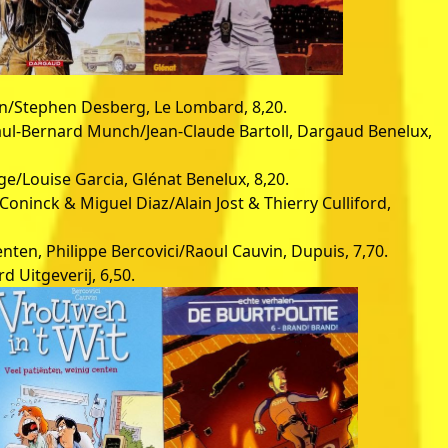
/Stephen Desberg, Le Lombard, 8,20.
Paul-Bernard Munch/Jean-Claude Bartoll, Dargaud Benelux,
ge/Louise Garcia, Glénat Benelux, 8,20.
ninck & Miguel Diaz/Alain Jost & Thierry Culliford,
enten, Philippe Bercovici/Raoul Cauvin, Dupuis, 7,70.
d Uitgeverij, 6,50.