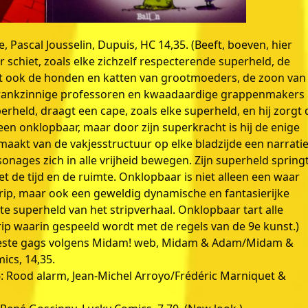
 Pascal Jousselin, Dupuis, HC 14,35. (Beeft, boeven, hier
schiet, zoals elke zichzelf respecterende superheld, de
dt ook de honden en katten van grootmoeders, de zoon van
 krankzinnige professoren en kwaadaardige grappenmakers
perheld, draagt een cape, zoals elke superheld, en hij zorgt 
lleen onklopbaar, maar door zijn superkracht is hij de enige
 maakt van de vakjesstructuur op elke bladzijde een narrati
onages zich in alle vrijheid bewegen. Zijn superheld spring
t de tijd en de ruimte. Onklopbaar is niet alleen een waar
trip, maar ook een geweldig dynamische en fantasierijke
te superheld van het stripverhaal. Onklopbaar tart alle
p waarin gespeeld wordt met de regels van de 9e kunst.)
 beste gags volgens Midam! web, Midam & Adam/Midam &
ics, 14,35.
: Rood alarm, Jean-Michel Arroyo/Frédéric Marniquet &