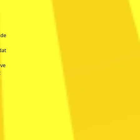
 de
dat
eve
t