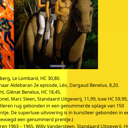
nberg, Le Lombard, HC 30,80.
 naar Aldebaran 2e episode, Léo, Dargaud Benelux, 8,20.
ht, Glénat Benelux, HC 18,45.
onel, Marc Sleen, Standaard Uitgeverij, 11,99, luxe HC 59,99,
unstleren rug gebonden in een genummerde oplage van 150
e. De superluxe uitvoering is in kunstleer gebonden in e
gevoegd een genummerd prentje.)
ren 1963 – 1965, Willy Vandersteen, Standaard Uitgeverij, H