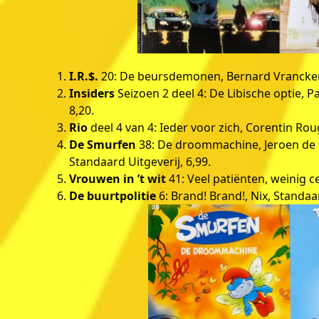
I.R.$.
20: De beursdemonen, Bernard Vrancken
Insiders
Seizoen 2 deel 4: De Libische optie, 
8,20.
Rio
deel 4 van 4: Ieder voor zich, Corentin Rou
De Smurfen
38: De droommachine, Jeroen de Co
Standaard Uitgeverij, 6,99.
Vrouwen in ’t wit
41: Veel patiënten, weinig c
De buurtpolitie
6: Brand! Brand!, Nix, Standaar