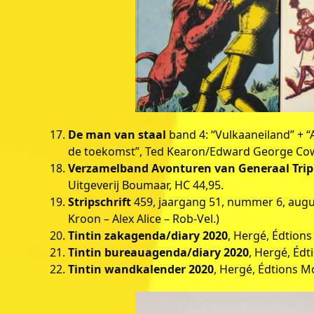
De man van staal
band 4: “Vulkaaneiland” + “A
de toekomst”, Ted Kearon/Edward George Cowa
Verzamelband Avonturen van Generaal Trip 
Uitgeverij Boumaar, HC 44,95.
Stripschrift
459, jaargang 51, nummer 6, augustu
Kroon – Alex Alice – Rob-Vel.)
Tintin zakagenda/diary 2020
, Hergé, Édtions
Tintin bureauagenda/diary 2020
, Hergé, Édt
Tintin wandkalender 2020
, Hergé, Édtions Mo