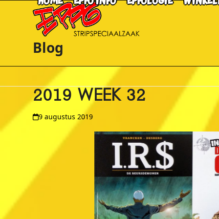
HOME
EPPO INFO
EPPOLOGIE
WINKEL
Skip
to
content
Blog
2019 WEEK 32
9 augustus 2019