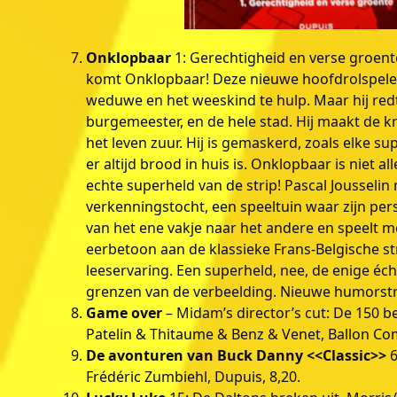
Onklopbaar
1: Gerechtigheid en verse groente,
komt Onklopbaar! Deze nieuwe hoofdrolspeler 
weduwe en het weeskind te hulp. Maar hij re
burgemeester, en de hele stad. Hij maakt de
het leven zuur. Hij is gemaskerd, zoals elke su
er altijd brood in huis is. Onklopbaar is niet a
echte superheld van de strip! Pascal Jousselin
verkenningstocht, een speeltuin waar zijn pers
van het ene vakje naar het andere en speelt me
eerbetoon aan de klassieke Frans-Belgische s
leeservaring. Een superheld, nee, de enige éch
grenzen van de verbeelding. Nieuwe humorstri
Game over
– Midam’s director’s cut: De 150
Patelin & Thitaume & Benz & Venet, Ballon Com
De avonturen van Buck Danny <<Classic>>
6
Frédéric Zumbiehl, Dupuis, 8,20.