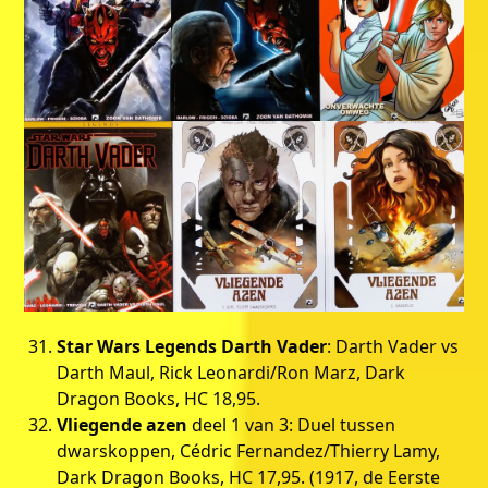
Star Wars Legends Darth Vader
: Darth Vader vs
Darth Maul, Rick Leonardi/Ron Marz, Dark
Dragon Books, HC 18,95.
Vliegende azen
deel 1 van 3: Duel tussen
dwarskoppen, Cédric Fernandez/Thierry Lamy,
Dark Dragon Books, HC 17,95. (1917, de Eerste