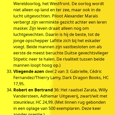
Wereldoorlog, het Westfront. De oorlog wordt
niet alleen op land en ter zee, maar ook in de
lucht uitgevochten. Piloot Alexander Marais
verbergt zijn verminkte gezicht achter een leren
masker. Zijn leven draait alleen nog om
luchtgevechten. Daarin is hij de beste, tot de
jonge opschepper Lafitte zich bij het eskader
voegt. Beide mannen zijn vastbesloten om als
eerste de meest beruchte Duitse gevechtsvlieger
Stipetic neer te halen. De rivaliteit tussen beide
mannen loopt hoog op.)
Vliegende azen
deel 2 van 3: Gabrielle, Cédric
Fernandez/Thierry Lamy, Dark Dragon Books, HC
17,95.
Robert en Bertrand
36: Het raadsel Zarata, Willy
Vandersteen, Adhemar Uitgeverij, zwart/wit met
steunkleur, HC 24,99. (Met linnen rug gebonden
in een oplage van 500 exemplaren. Deze keer
zonder prentje.)