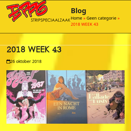
Open
Close
Skip
Blog
to
mobile
mobile
content
Home
»
Geen categorie
»
menu
menu
2018 WEEK 43
2018 WEEK 43
26 oktober 2018