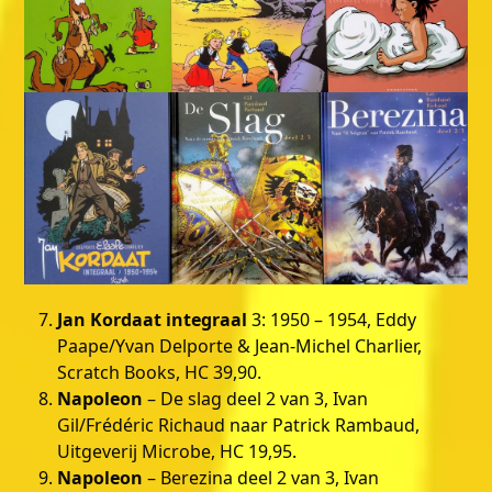
Jan Kordaat integraal
3: 1950 – 1954, Eddy
Paape/Yvan Delporte & Jean-Michel Charlier,
Scratch Books, HC 39,90.
Napoleon
– De slag deel 2 van 3, Ivan
Gil/Frédéric Richaud naar Patrick Rambaud,
Uitgeverij Microbe, HC 19,95.
Napoleon
– Berezina deel 2 van 3, Ivan