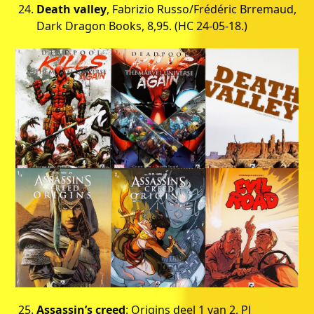
Death valley
, Fabrizio Russo/Frédéric Brremaud,
Dark Dragon Books, 8,95. (HC 24-05-18.)
Assassin’s creed
: Origins deel 1 van 2, PJ