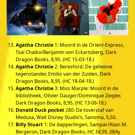
Agatha Christie
1: Moord in de Oriënt-Express,
Tsai Chaiko/Benjamin von Eckartsberg, Dark
Dragon Books, 8,95. (HC 15-03-18.)
Agatha Christie
2: Beresford: De geheime
tegenstander, Emilio van der Zuiden, Dark
Dragon Books, 8,95. (HC 18-04-18.)
Agatha Christie
3: Miss Marple: Moord in de
bibliotheek, Olivier Dauger/Dominique Ziegler,
Dark Dragon Books, 8,95. (HC 13-06-18.)
Donald Duck pocket
280: De toverstaf van
Medusa, Walt Disney Studio’s, Sanoma, 5,50.
Billy Stuart
1: De dapperlingen, Sampar/Alain M.
Bergeron, Dark Dragon Books, HC 14,95. (Billy