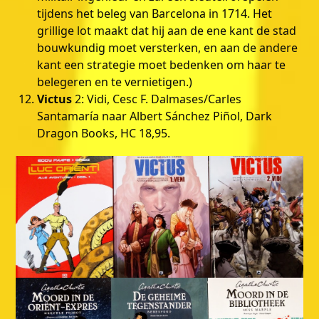
tijdens het beleg van Barcelona in 1714. Het
grillige lot maakt dat hij aan de ene kant de stad
bouwkundig moet versterken, en aan de andere
kant een strategie moet bedenken om haar te
belegeren en te vernietigen.)
Victus
2: Vidi, Cesc F. Dalmases/Carles
Santamaría naar Albert Sánchez Piñol, Dark
Dragon Books, HC 18,95.