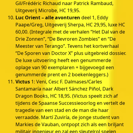
Gil/Frédéric Richaud naar Patrick Rambaud,
Uitgeverij Microbe, HC 19,95.
Luc Orient – alle avonturen
deel 1, Eddy
Paape/Greg, Uitgeverij Sherpa, HC 29,95, luxe HC
60,00. (Integrale met de verhalen “Het Dal van de
Drie Zonnen”, “De Bevroren Zombies” en “De
Meester van Terango”. Tevens het kortverhaal
“De Sporen van Doctor X” plus uitgebreid dossier.
De luxe uitvoering heeft een genummerde
oplage van 90 exemplaren + bijgevoegd een
genummerde prent en 2 boekenleggers.)
Victus
1: Veni, Cesc F. Dalmases/Carles
Santamaría naar Albert Sánchez Piñol, Dark
Dragon Books, HC 18,95. (Victus speelt zich af
tijdens de Spaanse Successieoorlog en vertelt de
tragedie van een stad en de man die haar
verraadde. Martí Zuviría, de jonge student van
Markies de Vauban, ontpopt zich als een briljant
militair ingenieur en zal een sleutelrol spelen