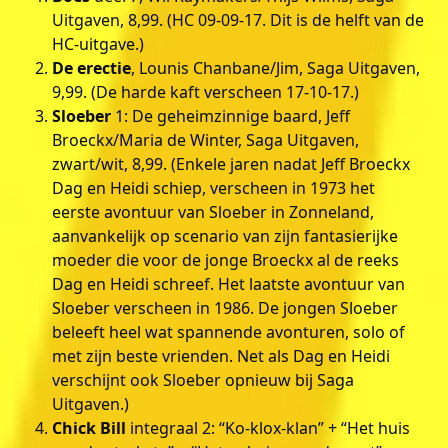
Uitgaven, 8,99. (HC 09-09-17. Dit is de helft van de
HC-uitgave.)
De erectie
, Lounis Chanbane/Jim, Saga Uitgaven,
9,99. (De harde kaft verscheen 17-10-17.)
Sloeber
1: De geheimzinnige baard, Jeff
Broeckx/Maria de Winter, Saga Uitgaven,
zwart/wit, 8,99. (Enkele jaren nadat Jeff Broeckx
Dag en Heidi schiep, verscheen in 1973 het
eerste avontuur van Sloeber in Zonneland,
aanvankelijk op scenario van zijn fantasierijke
moeder die voor de jonge Broeckx al de reeks
Dag en Heidi schreef. Het laatste avontuur van
Sloeber verscheen in 1986. De jongen Sloeber
beleeft heel wat spannende avonturen, solo of
met zijn beste vrienden. Net als Dag en Heidi
verschijnt ook Sloeber opnieuw bij Saga
Uitgaven.)
Chick Bill
integraal 2: “Ko-klox-klan” + “Het huis