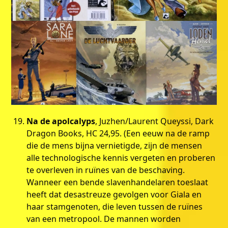
Na de apolcalyps
, Juzhen/Laurent Queyssi, Dark
Dragon Books, HC 24,95. (Een eeuw na de ramp
die de mens bijna vernietigde, zijn de mensen
alle technologische kennis vergeten en proberen
te overleven in ruïnes van de beschaving.
Wanneer een bende slavenhandelaren toeslaat
heeft dat desastreuze gevolgen voor Giala en
haar stamgenoten, die leven tussen de ruïnes
van een metropool. De mannen worden