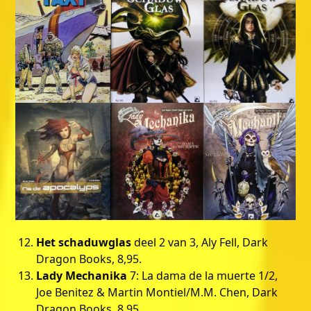
Het schaduwglas
deel 2 van 3, Aly Fell, Dark
Dragon Books, 8,95.
Lady Mechanika
7: La dama de la muerte 1/2,
Joe Benitez & Martin Montiel/M.M. Chen, Dark
Dragon Books, 8,95.