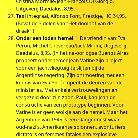
Cristina Mormile/Jean-François Di Giorgio,
Uitgeverij Daedalus, 8,95.
Taxi
integraal, Alfonso Font, Prestige, HC 24,95.
(Bevat de 3 delen van “Het doolhof van de
draak”.)
Onder een loden hemel
1: De vriendin van Eva
Perón, Michel Chevereau/Jack Minini, Uitgeverij
Daedalus, 8,95. (In het na-oorlogse Buenos Aires
probeert ondernemer Jean Vatine zijn project
voor een jachtvliegtuig te slijten bij de
Argentijnse regering. Zijn ontmoeting met een
kennis van Eva Perón opent de deuren van de
ministeries. Met enkele vertrouwelingen en
vergezeld door zijn zoon, Paul, kan Jean de
constructie van een prototype beginnen. Voor
Vatine is er geen wolkje aan de hemel. Maar het
Argentinië van 1945 is een slangennest waar
oud-nazi’s, Amerikaanse spionnen, avonturiers,
dictators en femmes fatales een explosieve