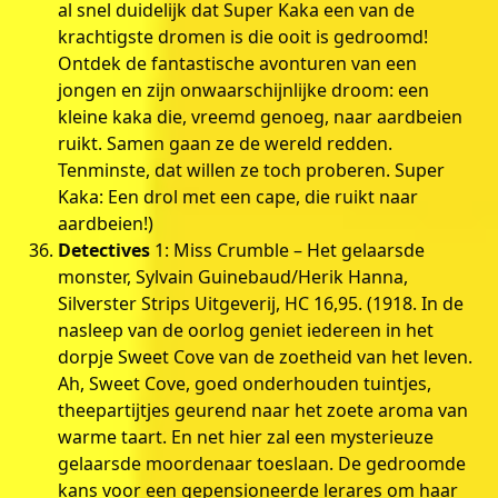
al snel duidelijk dat Super Kaka een van de
krachtigste dromen is die ooit is gedroomd!
Ontdek de fantastische avonturen van een
jongen en zijn onwaarschijnlijke droom: een
kleine kaka die, vreemd genoeg, naar aardbeien
ruikt. Samen gaan ze de wereld redden.
Tenminste, dat willen ze toch proberen. Super
Kaka: Een drol met een cape, die ruikt naar
aardbeien!)
Detectives
1: Miss Crumble – Het gelaarsde
monster, Sylvain Guinebaud/Herik Hanna,
Silverster Strips Uitgeverij, HC 16,95. (1918. In de
nasleep van de oorlog geniet iedereen in het
dorpje Sweet Cove van de zoetheid van het leven.
Ah, Sweet Cove, goed onderhouden tuintjes,
theepartijtjes geurend naar het zoete aroma van
warme taart. En net hier zal een mysterieuze
gelaarsde moordenaar toeslaan. De gedroomde
kans voor een gepensioneerde lerares om haar