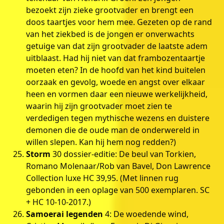
bezoekt zijn zieke grootvader en brengt een
doos taartjes voor hem mee. Gezeten op de rand
van het ziekbed is de jongen er onverwachts
getuige van dat zijn grootvader de laatste adem
uitblaast. Had hij niet van dat frambozentaartje
moeten eten? In de hoofd van het kind buitelen
oorzaak en gevolg, woede en angst over elkaar
heen en vormen daar een nieuwe werkelijkheid,
waarin hij zijn grootvader moet zien te
verdedigen tegen mythische wezens en duistere
demonen die de oude man de onderwereld in
willen slepen. Kan hij hem nog redden?)
Storm
30 dossier-editie: De beul van Torkien,
Romano Molenaar/Rob van Bavel, Don Lawrence
Collection luxe HC 39,95. (Met linnen rug
gebonden in een oplage van 500 exemplaren. SC
+ HC 10-10-2017.)
Samoerai legenden
4: De woedende wind,