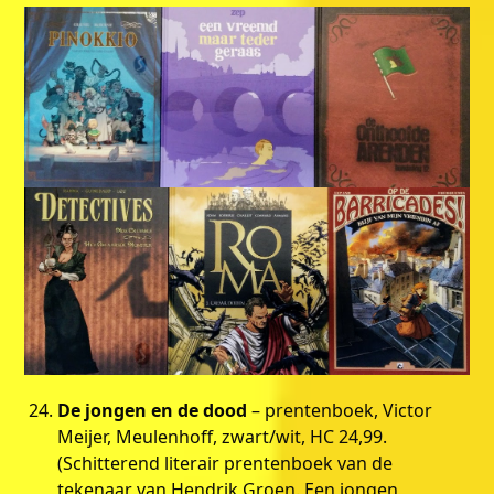
De jongen en de dood
– prentenboek, Victor
Meijer, Meulenhoff, zwart/wit, HC 24,99.
(Schitterend literair prentenboek van de
tekenaar van Hendrik Groen. Een jongen