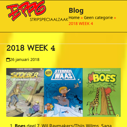
Open
Close
Skip
Blog
to
mobile
mobile
content
Home
»
Geen categorie
»
menu
menu
2018 WEEK 4
2018 WEEK 4
26 januari 2018
Boes
deel 7, Wil Raymakers/Thijs Wilms, Saga