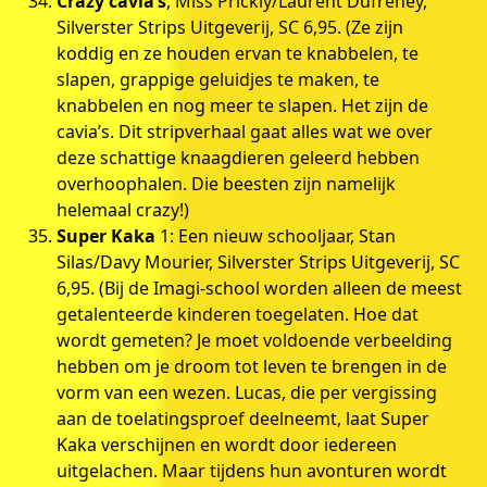
Crazy cavia’s
, Miss Prickly/Laurent Dufreney,
Silverster Strips Uitgeverij, SC 6,95. (Ze zijn
koddig en ze houden ervan te knabbelen, te
slapen, grappige geluidjes te maken, te
knabbelen en nog meer te slapen. Het zijn de
cavia’s. Dit stripverhaal gaat alles wat we over
deze schattige knaagdieren geleerd hebben
overhoophalen. Die beesten zijn namelijk
helemaal crazy!)
Super Kaka
1: Een nieuw schooljaar, Stan
Silas/Davy Mourier, Silverster Strips Uitgeverij, SC
6,95. (Bij de Imagi-school worden alleen de meest
getalenteerde kinderen toegelaten. Hoe dat
wordt gemeten? Je moet voldoende verbeelding
hebben om je droom tot leven te brengen in de
vorm van een wezen. Lucas, die per vergissing
aan de toelatingsproef deelneemt, laat Super
Kaka verschijnen en wordt door iedereen
uitgelachen. Maar tijdens hun avonturen wordt