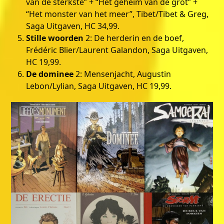
van de sterkste” + “Het geheim van de grot” +
“Het monster van het meer”, Tibet/Tibet & Greg,
Saga Uitgaven, HC 34,99.
Stille woorden
2: De herderin en de boef,
Frédéric Blier/Laurent Galandon, Saga Uitgaven,
HC 19,99.
De dominee
2: Mensenjacht, Augustin
Lebon/Lylian, Saga Uitgaven, HC 19,99.