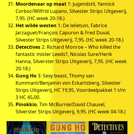
Moordenaar op maat
1: Jugendstil, Yannick
Corboz/Wilfrid Lupano, Silvester Strips Uitgeverij,
7,95. (HC week 20-18.)
Het wilde westen
1: De lelietuin, Fabrice
Jarzaguet/François Capuron & Fred Duval,
Silvester Strips Uitgeverij, 7,95. (HC week 20-18.)
Detectives
2: Richard Monroe – Who killed the
fantastic mister Leeds?, Nicolas Sure/Herik
Hanna, Silverster Strips Uitgeverij, 7,95. (HC week
20-18.)
Gung Ho
3: Sexy beast, Thomy van
Kummant/Benjamin von Eckartsberg, Silvester
Strips Uitgeverij, HC 19,95, Voordeelpakket 1 t/m
3 HC 45,00.
Pinokkio
, Tim McBurnie/David Chauvel,
Silverster Strips Uitgeverij, 9,95. (HC week 04-18.)