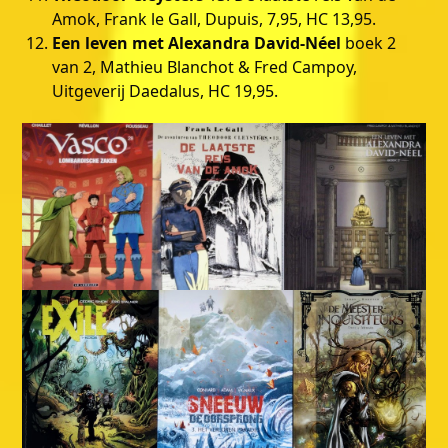
Amok, Frank le Gall, Dupuis, 7,95, HC 13,95.
Een leven met Alexandra David-Néel
boek 2
van 2, Mathieu Blanchot & Fred Campoy,
Uitgeverij Daedalus, HC 19,95.