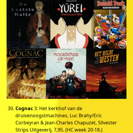
Cognac
3: Het kerkhof van de
druivenoogstmachines, Luc Brahy/Eric
Corbeyran & Jean-Charles Chapuzet, Silvester
Strips Uitgeverij, 7,95. (HC week 20-18.)