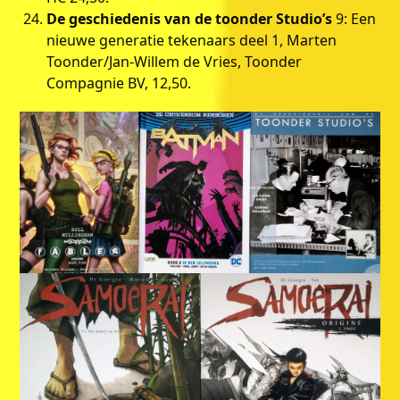
De geschiedenis van de toonder Studio’s
9: Een
nieuwe generatie tekenaars deel 1, Marten
Toonder/Jan-Willem de Vries, Toonder
Compagnie BV, 12,50.