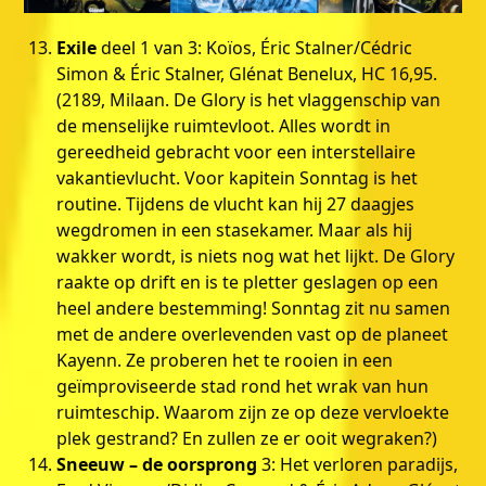
Exile
deel 1 van 3: Koïos, Éric Stalner/Cédric
Simon & Éric Stalner, Glénat Benelux, HC 16,95.
(2189, Milaan. De Glory is het vlaggenschip van
de menselijke ruimtevloot. Alles wordt in
gereedheid gebracht voor een interstellaire
vakantievlucht. Voor kapitein Sonntag is het
routine. Tijdens de vlucht kan hij 27 daagjes
wegdromen in een stasekamer. Maar als hij
wakker wordt, is niets nog wat het lijkt. De Glory
raakte op drift en is te pletter geslagen op een
heel andere bestemming! Sonntag zit nu samen
met de andere overlevenden vast op de planeet
Kayenn. Ze proberen het te rooien in een
geïmproviseerde stad rond het wrak van hun
ruimteschip. Waarom zijn ze op deze vervloekte
plek gestrand? En zullen ze er ooit wegraken?)
Sneeuw – de oorsprong
3: Het verloren paradijs,