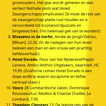
grootouders. Het glas wordt geheven en dan
verliest Nathalie plots wat bloed.
Zwangerschapscomplicaties! Ze moet de rest van
de zwangerschap platte rust houden en is
veroordeeld tot kruiswoordpuzzels en
bingewatchen. Om helemaal gek van te worden!)
Bloesems in de herfst
, Aimée de Jongh/Zidrou,
[Blloan], 22,50. (In de nadagen van hun leven
beleven een man en een vrouw een prachtig
liefdesverhaal.)
Hotel Dorado
, Floor van het Nederend/Pepijn
Lanene, Ambo|Anthos Uitgeveers, zwart/wit, HC
19,99. (Grafische roman Hotel Dorado is een
dope acidtrip waarin escapisme en liefde
centraal staan.)
Vasco
28: Lombardische zaken, Dominique
Rousseau/Luc Révillon & Chantal Chaillet, Le
Lombard, 7,95.
Theodoor Cleysters
13: De laatste reis van de