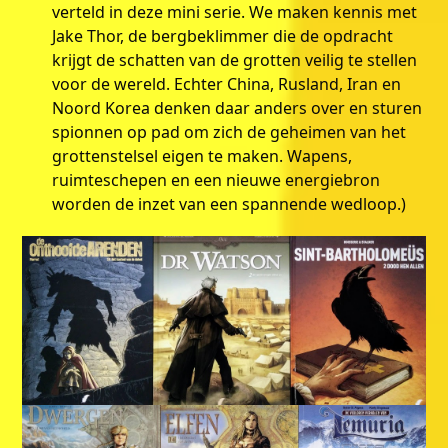
verteld in deze mini serie. We maken kennis met
Jake Thor, de bergbeklimmer die de opdracht
krijgt de schatten van de grotten veilig te stellen
voor de wereld. Echter China, Rusland, Iran en
Noord Korea denken daar anders over en sturen
spionnen op pad om zich de geheimen van het
grottenstelsel eigen te maken. Wapens,
ruimteschepen en een nieuwe energiebron
worden de inzet van een spannende wedloop.)