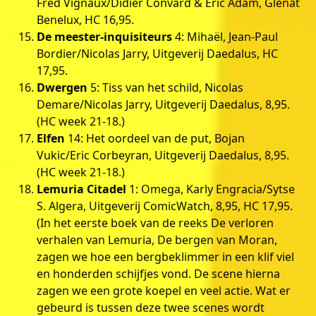
Fred Vignaux/Didier Convard & Éric Adam, Glénat
Benelux, HC 16,95.
De meester-inquisiteurs
4: Mihaël, Jean-Paul
Bordier/Nicolas Jarry, Uitgeverij Daedalus, HC
17,95.
Dwergen
5: Tiss van het schild, Nicolas
Demare/Nicolas Jarry, Uitgeverij Daedalus, 8,95.
(HC week 21-18.)
Elfen
14: Het oordeel van de put, Bojan
Vukic/Eric Corbeyran, Uitgeverij Daedalus, 8,95.
(HC week 21-18.)
Lemuria Citadel
1: Omega, Karly Engracia/Sytse
S. Algera, Uitgeverij ComicWatch, 8,95, HC 17,95.
(In het eerste boek van de reeks De verloren
verhalen van Lemuria, De bergen van Moran,
zagen we hoe een bergbeklimmer in een klif viel
en honderden schijfjes vond. De scene hierna
zagen we een grote koepel en veel actie. Wat er
gebeurd is tussen deze twee scenes wordt