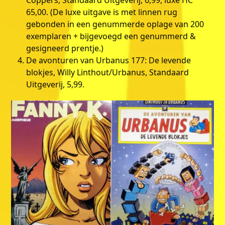
Coppers, Standaard Uitgeverij, 6,99, luxe HC
65,00. (De luxe uitgave is met linnen rug
gebonden in een genummerde oplage van 200
exemplaren + bijgevoegd een genummerd &
gesigneerd prentje.)
De avonturen van Urbanus 177: De levende
blokjes, Willy Linthout/Urbanus, Standaard
Uitgeverij, 5,99.