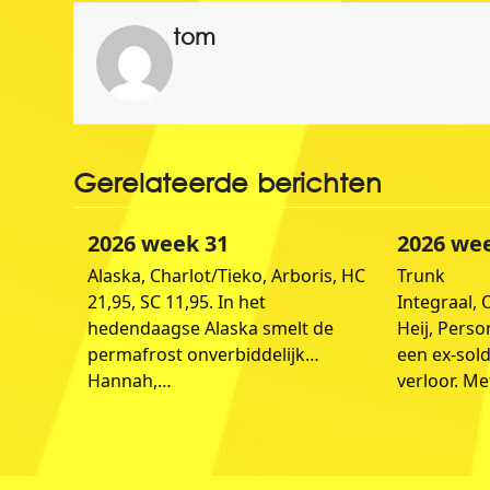
tom
Gerelateerde berichten
2026 week 31
2026 we
Alaska, Charlot/Tieko, Arboris, HC
Trunk
21,95, SC 11,95. In het
Integraal, 
hedendaagse Alaska smelt de
Heij, Perso
permafrost onverbiddelijk…
een ex-sold
Hannah,…
verloor. M
2017 WEEK 52