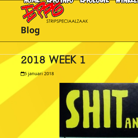
HOME
EPPO INFO
EPPOLOGIE
WINKEL
Skip
to
content
Blog
2018 WEEK 1
5 januari 2018