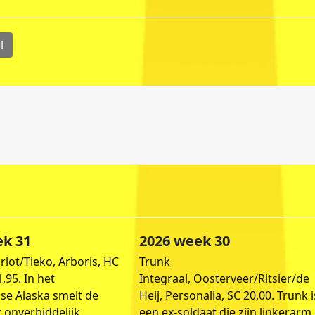
l
ek 31
2026 week 30
rlot/Tieko, Arboris, HC
Trunk
,95. In het
Integraal, Oosterveer/Ritsier/de
e Alaska smelt de
Heij, Personalia, SC 20,00. Trunk i
 onverbiddelijk…
een ex-soldaat die zijn linkerarm