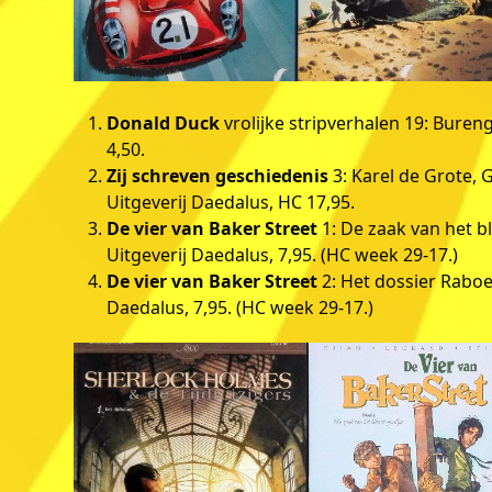
Donald Duck
vrolijke stripverhalen 19: Buren
4,50.
Zij schreven geschiedenis
3: Karel de Grote,
Uitgeverij Daedalus, HC 17,95.
De vier van Baker Street
1: De zaak van het bl
Uitgeverij Daedalus, 7,95. (HC week 29-17.)
De vier van Baker Street
2: Het dossier Raboek
Daedalus, 7,95. (HC week 29-17.)