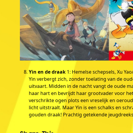
Yin en de draak
1: Hemelse schepsels, Xu Yao/
Yin verbergt zich, zonder toelating van de oude
uitvaart. Midden in de nacht vangt de oude man
haar hart en bevrijdt haar grootvader voor he
verschrikte ogen plots een vreselijk en oero
licht uitstraalt. Maar Yin is een schalks en sc
gouden draak! Prachtig getekende jeugdreeks