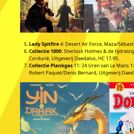
Lady Spitfire
4: Desert Air Force, Maza/Sébasti
Collectie 1800
: Sherlock Holmes & de tijdreizig
Cordurié, Uitgeverij Daedalus, HC 17,95.
Collectie Plankgas
11: 24 Uren van Le Mans 1: 
Robert Paquet/Denis Bernard, Uitgeverij Daeda