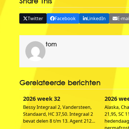
Share This
Twitter
Facebook
LinkedIn
E-mai
tom
Gerelateerde berichten
2026 week 32
2026 we
Bessy Integraal 2, Vandersteen,
Alaska, Cha
Standaard, HC 37,50. Integraal 2
21,95, SC 11
bevat delen 8 t/m 13. Agent 212…
hedendaags
permafrost