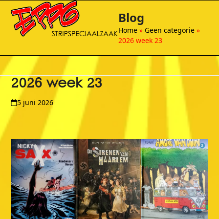
Open
Close
Skip
Blog
to
mobile
mobile
content
Home
»
Geen categorie
»
menu
menu
2026 week 23
2026 week 23
5 juni 2026