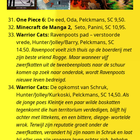
One Piece 6:
De eed, Oda, Pelckmans, SC 9,50.
Minecraft de Manga 2,
Seto, Panini, SC 10,95.
Warrior Cats:
Ravenpoots pad – verstoorde
vrede, Hunter/Jolley/Barry, Pelckmans, SC
14.50.
Ravenpoot voelt zich thuis op de boerderij met
zijn beste vriend Rogge. Maar wanneer vijf
zwerfkatten uit de tweebeenplaats naar de schuur
komen op zoek naar onderdak, wordt Ravenpoots
nieuwe leven bedreigd.
Warrior Cats:
De opkomst van Schruk,
Hunter/Jolley/Kurkoski, Pelckmans, SC 14,50.
Als
de jonge poes Kleintje een paar wilde boskatten
tegenkomt die hun territorium verdedigen, blijft hij
achter met littekens, en een bittere, diepge- wortelde
wrok. Terwijl zijn reputatie groeit onder de
zwerfkatten, verandert hij zijn naam in Schruk en laat
hij alles van zijn vroegere leven achter zich, behalve