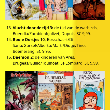
Vlucht door de tijd 3:
de tijd van de warbirds,
Buendia/Zumbiehl/Jolivet, Dupuis, SC 9,99.
Rooie Oortjes 10,
Bosschaert/Di
Sano/Gürsel/Alberto/Marti/
Didgé/Tino,
Boemerang, SC 9,95.
Daemon 2:
de kinderen van Ares,
Brugeas/Guillo/Toulhoat, Le Lombard, SC 9,99.