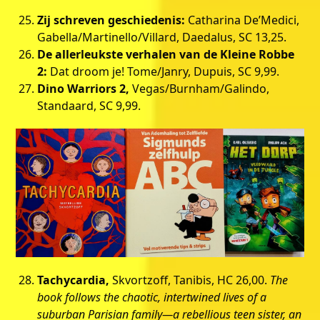
Zij schreven geschiedenis:
Catharina De’Medici,
Gabella/Martinello/Villard, Daedalus, SC 13,25.
De allerleukste verhalen van de Kleine Robbe
2:
Dat droom je! Tome/Janry, Dupuis, SC 9,99.
Dino Warriors 2,
Vegas/Burnham/Galindo,
Standaard, SC 9,99.
Tachycardia,
Skvortzoff, Tanibis, HC 26,00.
The
book follows the chaotic, intertwined lives of a
suburban Parisian family—a rebellious teen sister, an