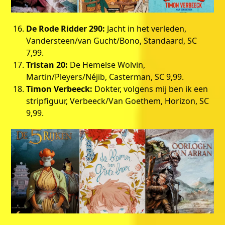
De Rode Ridder 290:
Jacht in het verleden,
Vandersteen/van Gucht/Bono, Standaard, SC
7,99.
Tristan 20:
De Hemelse Wolvin,
Martin/Pleyers/Néjib, Casterman, SC 9,99.
Timon Verbeeck:
Dokter, volgens mij ben ik een
stripfiguur, Verbeeck/Van Goethem, Horizon, SC
9,99.