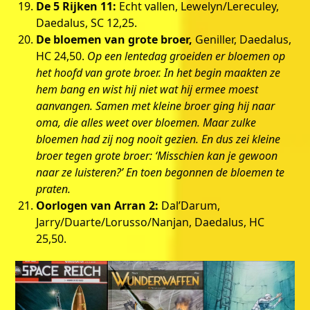
De 5 Rijken 11:
Echt vallen, Lewelyn/Lereculey,
Daedalus, SC 12,25.
De bloemen van grote broer,
Geniller, Daedalus,
HC 24,50.
Op een lentedag groeiden er bloemen op
het hoofd van grote broer. In het begin maakten ze
hem bang en wist hij niet wat hij ermee moest
aanvangen. Samen met kleine broer ging hij naar
oma, die alles weet over bloemen. Maar zulke
bloemen had zij nog nooit gezien. En dus zei kleine
broer tegen grote broer: ‘Misschien kan je gewoon
naar ze luisteren?’ En toen begonnen de bloemen te
praten.
Oorlogen van Arran 2:
Dal’Darum,
Jarry/Duarte/Lorusso/Nanjan, Daedalus, HC
25,50.