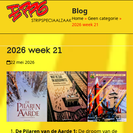
Open
Close
Skip
Blog
to
mobile
mobile
content
Home
»
Geen categorie
»
menu
menu
2026 week 21
2026 week 21
22 mei 2026
De Pilaren van de Aarde 1:
De droom van de