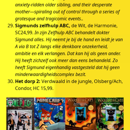
anxiety-ridden older sibling, and their desperate
mother—spiraling out of control through a series of
grotesque and tragicomic events
.
.
Sigmunds zelfhulp ABC,
de Wit, de Harmonie,
SC24,99.
In zijn Zelfhulp ABC behandelt dokter
Sigmund alles. Hij neemt je bij de hand en leidt je van
A via B tot Z langs elke denkbare onzekerheid,
ambitie en elk verlangen. Dat kan hij als geen ander.
Hij heeft zichzelf ook meer dan eens behandeld. Zo
heeft Sigmund eigenhandig vastgesteld dat hij geen
minderwaardigheidscomplex bezit.
Het dorp 2:
Verdwaald in de jungle, Olsberg/Ach,
Condor, HC 15,99.