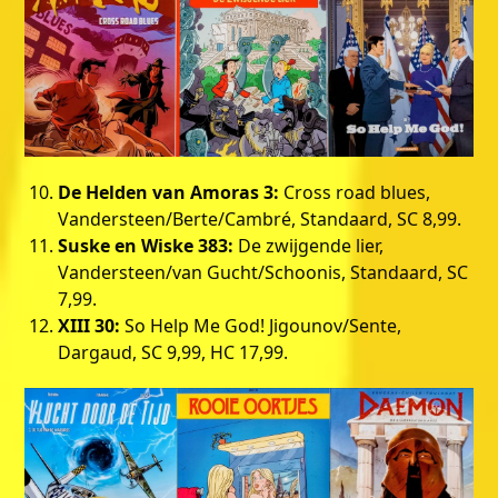
De Helden van Amoras 3:
Cross road blues,
Vandersteen/Berte/Cambré, Standaard, SC 8,99.
Suske en Wiske 383:
De zwijgende lier,
Vandersteen/van Gucht/Schoonis, Standaard, SC
7,99.
XIII 30:
So Help Me God! Jigounov/Sente,
Dargaud, SC 9,99, HC 17,99.