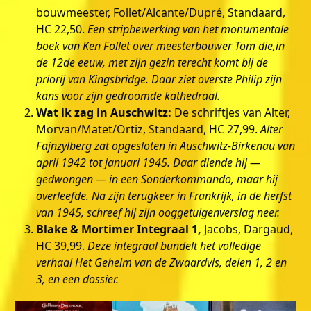
bouwmeester, Follet/Alcante/Dupré, Standaard,
HC 22,50.
Een stripbewerking van het monumentale
boek van Ken Follet over meesterbouwer Tom die,in
de 12
de
eeuw, met zijn gezin terecht komt bij de
priorij van Kingsbridge. Daar ziet overste Philip zijn
kans voor zijn gedroomde kathedraal.
Wat ik zag in Auschwitz:
De schriftjes van Alter,
Morvan/Matet/Ortiz, Standaard, HC 27,99.
Alter
Fajnzylberg zat opgesloten in Auschwitz-Birkenau van
april 1942 tot januari 1945. Daar diende hij —
gedwongen — in een Sonderkommando, maar hij
overleefde. Na zijn terugkeer in Frankrijk, in de herfst
van 1945, schreef hij zijn ooggetuigenverslag neer.
Blake & Mortimer Integraal 1,
Jacobs, Dargaud,
HC 39,99.
Deze integraal bundelt het volledige
verhaal Het Geheim van de Zwaardvis, delen 1, 2 en
3, en een dossier.