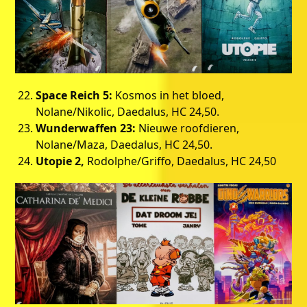
Space Reich 5:
Kosmos in het bloed,
Nolane/Nikolic, Daedalus, HC 24,50.
Wunderwaffen 23:
Nieuwe roofdieren,
Nolane/Maza, Daedalus, HC 24,50.
Utopie 2,
Rodolphe/Griffo, Daedalus, HC 24,50