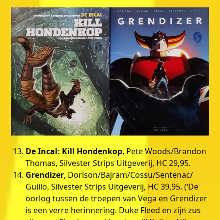
De Incal: Kill Hondenkop
, Pete Woods/Brandon
Thomas, Silvester Strips Uitgeverij, HC 29,95.
Grendizer
, Dorison/Bajram/Cossu/Sentenac/
Guillo, Silvester Strips Uitgeverij, HC 39,95. (‘De
oorlog tussen de troepen van Vega en Grendizer
is een verre herinnering. Duke Fleed en zijn zus