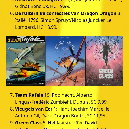
Glénat Benelux, HC 19,99.
De ruiterlijke confessies van Dragon Dragon
3:
Italië, 1796, Simon Spruyt/Nicolas Juncker, Le
Lombard, HC 18,99.
Team Rafale
15: Poolnacht, Alberto
Lingua/Frédéric Zumbiehl, Dupuis, SC 9,99.
Vleugels van Eer
1: Hans-Joachim Marseille,
Antonio Gil, Dark Dragon Books, SC 11,95.
Green Class
5: Het laatste offer, David