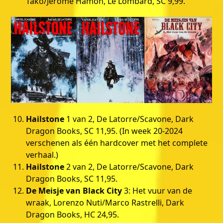
Tako/Jérôme Hamon, Le Lombard, SC 9,99.
Hailstone
1 van 2, De Latorre/Scavone, Dark
Dragon Books, SC 11,95. (In week 20-2024
verschenen als één hardcover met het complete
verhaal.)
Hailstone
2 van 2, De Latorre/Scavone, Dark
Dragon Books, SC 11,95.
De Meisje van Black City
3: Het vuur van de
wraak, Lorenzo Nuti/Marco Rastrelli, Dark
Dragon Books, HC 24,95.