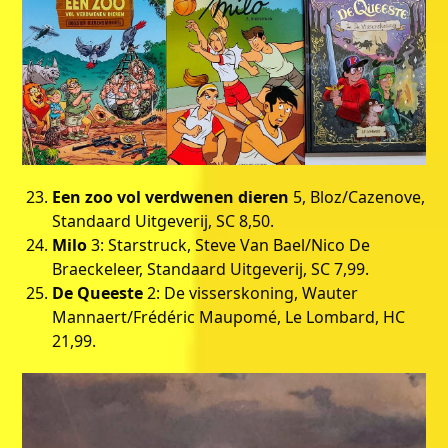
Een zoo vol verdwenen dieren
5, Bloz/Cazenove,
Standaard Uitgeverij, SC 8,50.
Milo
3: Starstruck, Steve Van Bael/Nico De
Braeckeleer, Standaard Uitgeverij, SC 7,99.
De Queeste
2: De visserskoning, Wauter
Mannaert/Frédéric Maupomé, Le Lombard, HC
21,99.