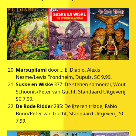
Marsupilami
door…: El Diablo, Alexis
Nesme/Lewis Trondheim, Dupuis, SC 9,99.
Suske en Wiske
377: De stenen samoerai, Wout
Schoonis/Peter van Gucht, Standaard Uitgeverij,
SC 7,99.
De Rode Ridder
285: De ijzeren triade, Fabio
Bono/Peter van Gucht, Standaard Uitgeverij, SC
7,99.