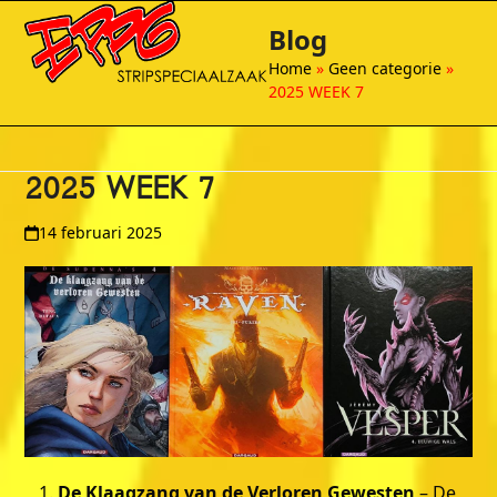
Open
Close
Skip
Blog
to
mobile
mobile
content
Home
»
Geen categorie
»
menu
menu
2025 WEEK 7
2025 WEEK 7
14 februari 2025
De Klaagzang van de Verloren Gewesten
– De