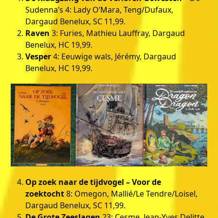
Sudenna’s 4: Lady O’Mara, Teng/Dufaux,
Dargaud Benelux, SC 11,99.
Raven
3: Furies, Mathieu Lauffray, Dargaud
Benelux, HC 19,99.
Vesper
4: Eeuwige wals, Jérémy, Dargaud
Benelux, HC 19,99.
Op zoek naar de tijdvogel – Voor de
zoektocht
8: Omegon, Mallié/Le Tendre/Loisel,
Dargaud Benelux, SC 11,99.
De Grote Zeeslagen
23: Çeşme, Jean-Yves Delitte,