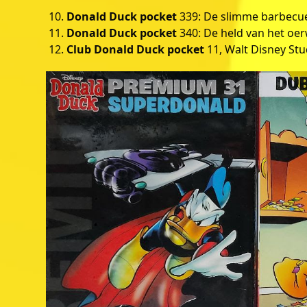
Donald Duck pocket
339: De slimme barbecue,
Donald Duck pocket
340: De held van het oer
Club Donald Duck pocket
11, Walt Disney Stu