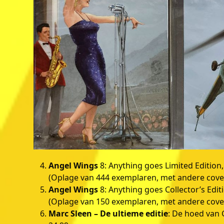
Angel Wings
8: Anything goes Limited Edition,
(Oplage van 444 exemplaren, met andere cover
Angel Wings
8: Anything goes Collector’s Edit
(Oplage van 150 exemplaren, met andere cover
Marc Sleen
– De ultieme editie
: De hoed van 