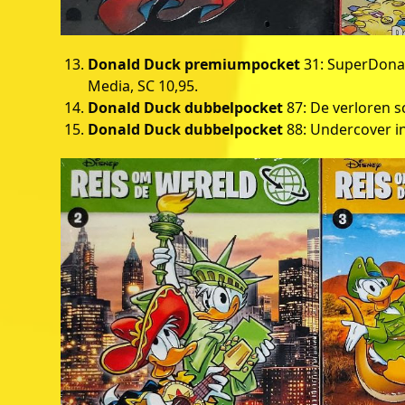
Donald Duck premiumpocket
31: SuperDonal
Media, SC 10,95.
Donald Duck dubbelpocket
87: De verloren s
Donald Duck dubbelpocket
88: Undercover in