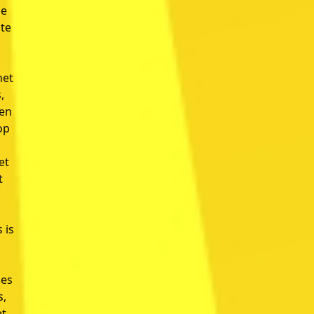
se
 te
het
,
 en
op
et
t
 is
n
ies
s,
et