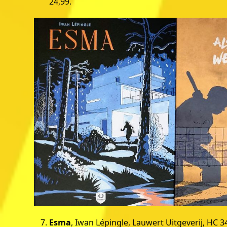
24,99.
Esma
, Iwan Lépingle, Lauwert Uitgeverij, HC 3