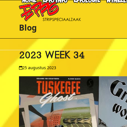
HOME
EPPO INFO
EPPOLOGIE
WINKEL
Skip
to
content
Blog
2023 WEEK 34
25 augustus 2023