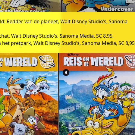
d: Redder van de planeet, Walt Disney Studio’s, Sanoma
chat, Walt Disney Studio’s, Sanoma Media, SC 8,95.
 het pretpark, Walt Disney Studio’s, Sanoma Media, SC 8,95