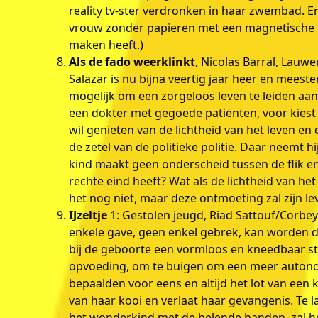
reality tv-ster verdronken in haar zwembad. E
vrouw zonder papieren met een magnetische bli
maken heeft.)
Als de fado weerklinkt
, Nicolas Barral, Lauwe
Salazar is nu bijna veertig jaar heer en meester
mogelijk om een zorgeloos leven te leiden aan
een dokter met gegoede patiënten, voor kiest n
wil genieten van de lichtheid van het leven en d
de zetel van de politieke politie. Daar neemt h
kind maakt geen onderscheid tussen de flik en d
rechte eind heeft? Wat als de lichtheid van h
het nog niet, maar deze ontmoeting zal zijn lev
IJzeltje
1: Gestolen jeugd, Riad Sattouf/Corbeyra
enkele gave, geen enkel gebrek, kan worden 
bij de geboorte een vormloos en kneedbaar st
opvoeding, om te buigen om een meer autonoo
bepaalden voor eens en altijd het lot van een k
van haar kooi en verlaat haar gevangenis. Te la
het wonderkind met de helende handen, zal het l