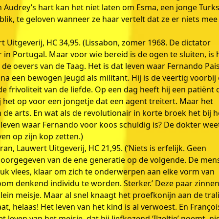
n Audrey’s hart kan het niet laten om Esma, een jonge Turk
k, te geloven wanneer ze haar vertelt dat ze er niets mee
rt Uitgeverij, HC 34,95. (Lissabon, zomer 1968. De dictator
 in Portugal. Maar voor wie bereid is de ogen te sluiten, is 
 de oevers van de Taag. Het is dat leven waar Fernando Pais
a een bewogen jeugd als militant. Hij is de veertig voorbij
e frivoliteit van de liefde. Op een dag heeft hij een patiënt 
ij het op voor een jongetje dat een agent treitert. Maar het
e arts. En wat als de revolutionair in korte broek het bij h
et leven waar Fernando voor koos schuldig is? De dokter wee
en op zijn kop zetten.)
n, Lauwert Uitgeverij, HC 21,95. (‘Niets is erfelijk. Geen
doorgegeven van de ene generatie op de volgende. De mens
uk vlees, klaar om zich te onderwerpen aan elke vorm van
m denkend individu te worden. Sterker.’ Deze paar zinne
lein meisje. Maar al snel knaagt het proefkonijn aan de tral
at, helaas! Het leven van het kind is al verwoest. En Françoi
even van het meisje, dat hij liefkozend ‘IJzeltje’ noemt, ni